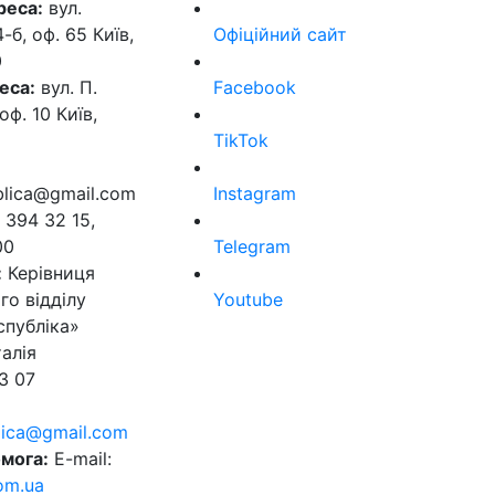
реса:
вул.
б, оф. 65 Київ,
Офіційний сайт
0
еса:
вул. П.
Facebook
оф. 10 Київ,
TikTok
ublica@gmail.com
Instagram
 394 32 15,
00
Telegram
:
Керівниця
го відділу
Youtube
спубліка»
алія
3 07
blica@gmail.com
мога:
E-mail:
om.ua