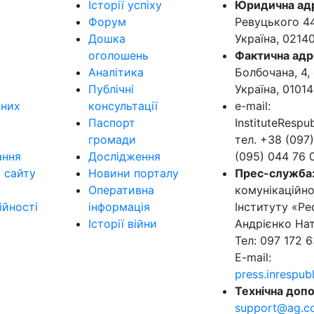
Історії успіху
Юридична ад
Форум
Ревуцького 44-
Дошка
Україна, 0214
оголошень
Фактична адр
Аналітика
Болбочана, 4, 
Публічні
Україна, 01014
ьних
консультації
e-mail:
Паспорт
InstituteResp
громади
тел. +38 (097)
ання
Дослідження
(095) 044 76 
в сайту
Новини порталу
Прес-служба
Оперативна
комунікаційно
ійності
інформація
Інституту «Ре
Історії війни
Андрієнко Нат
Тел: 097 172 6
E-mail:
press.inrespu
Технічна допо
support@ag.c