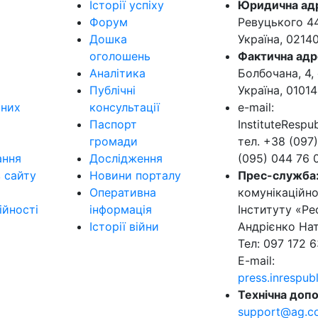
Історії успіху
Юридична ад
Форум
Ревуцького 44-
Дошка
Україна, 0214
оголошень
Фактична адр
Аналітика
Болбочана, 4, 
Публічні
Україна, 01014
ьних
консультації
e-mail:
Паспорт
InstituteResp
громади
тел. +38 (097)
ання
Дослідження
(095) 044 76 
в сайту
Новини порталу
Прес-служба
Оперативна
комунікаційно
ійності
інформація
Інституту «Ре
Історії війни
Андрієнко Нат
Тел: 097 172 6
E-mail:
press.inrespu
Технічна допо
support@ag.c