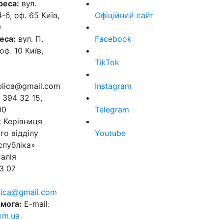
реса:
вул.
б, оф. 65 Київ,
Офіційний сайт
0
еса:
вул. П.
Facebook
оф. 10 Київ,
TikTok
ublica@gmail.com
Instagram
 394 32 15,
00
Telegram
:
Керівниця
го відділу
Youtube
спубліка»
алія
3 07
blica@gmail.com
мога:
E-mail:
om.ua