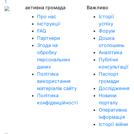
1
активна громада
Важливо
Про нас
Історії
Інструкції
успіху
FAQ
Форум
Партнери
Дошка
Згода на
оголошень
обробку
Аналітика
персональних
Публічні
даних
консультації
Політика
Паспорт
використання
громади
матеріалів сайту
Дослідження
Політика
Новини
конфіденційності
порталу
Оперативна
інформація
Історії війни