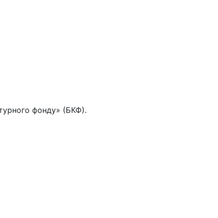
ьтурного фонду» (БКФ).