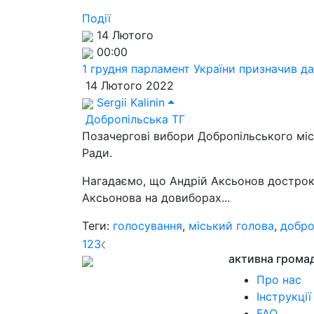
Події
14 Лютого
00:00
1 грудня парламент України призначив да
14 Лютого 2022
Sergii Kalinin
Добропільська ТГ
Позачергові вибори Добропільського міс
Ради.
Нагадаємо, що Андрій Аксьонов достроко
Аксьонова на довиборах...
Теги:
голосування
,
міський голова
,
добро
1
2
3
активна грома
Про нас
Інструкції
FAQ