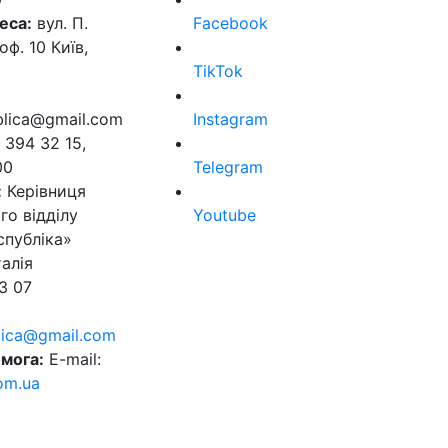
еса:
вул. П.
Facebook
оф. 10 Київ,
TikTok
ublica@gmail.com
Instagram
 394 32 15,
00
Telegram
:
Керівниця
го відділу
Youtube
спубліка»
алія
3 07
blica@gmail.com
мога:
E-mail:
om.ua