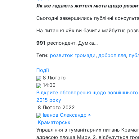
Як же гадають жителі міста щодо розви
Сьогодні завершились публічні консульта
На питання «Як ви бачити майбутнє розв
991
респондент. Думка...
Теги:
розвиток громади
,
добропілля
,
публ
Події
8 Лютого
14:00
Відкрите обговорення щодо зовнішнього 
2015 року
8 Лютого 2022
Іванов Олександр
Краматорськ
Управління з гуманітарних питань Крамат
адресою площа Миру, 2, відбудуться гро