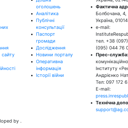
оголошень
Фактична адр
Аналітика
Болбочана, 4, 
Публічні
Україна, 01014
ьних
консультації
e-mail:
Паспорт
InstituteResp
громади
тел. +38 (097)
ання
Дослідження
(095) 044 76 
в сайту
Новини порталу
Прес-служба
Оперативна
комунікаційно
ійності
інформація
Інституту «Ре
Історії війни
Андрієнко Нат
Тел: 097 172 6
E-mail:
press.inrespu
Технічна допо
support@ag.c
eloped by
.