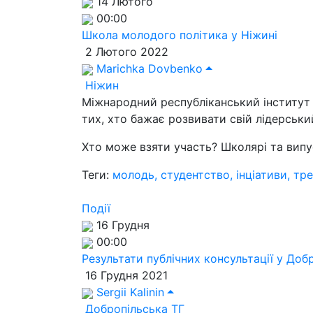
14 Лютого
00:00
Школа молодого політика у Ніжині
2 Лютого 2022
Marichka Dovbenko
Ніжин
Міжнародний республіканський інститут 
тих, хто бажає розвивати свій лідерськи
Хто може взяти участь? Школярі та випус
Теги:
молодь, студентство, інціативи, тре
Події
16 Грудня
00:00
Результати публічних консультації у Добр
16 Грудня 2021
Sergii Kalinin
Добропільська ТГ