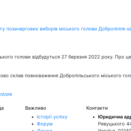
ту позачергових виборів міського голови Добропілля на
ького голови відбудуться 27 березня 2022 року. Про це
во склав повноваження Добропільського міського голо
пілля
да
Важливо
Контакти
Історії успіху
Юридична ад
Форум
Ревуцького 44-
Дошка
Україна, 0214