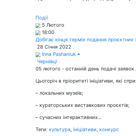
Події
5 Лютого
18:00
Добігає кінця термін подання проєктних
28 Січня 2022
Inna Pashaniuk
Чернівці
05 лютого - останній день подачі заявок
Цьогоріч в пріоритеті ініціативи, які с
– локальних музеїв;
– кураторських виставкових проєктів;
– сучасних інтерактивних...
Теги:
культура
,
ініціативи
,
конкурс