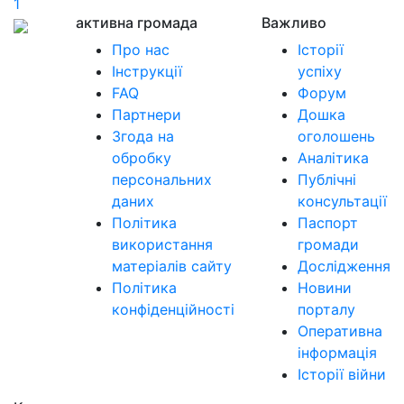
1
активна громада
Важливо
Про нас
Історії
Інструкції
успіху
FAQ
Форум
Партнери
Дошка
Згода на
оголошень
обробку
Аналітика
персональних
Публічні
даних
консультації
Політика
Паспорт
використання
громади
матеріалів сайту
Дослідження
Політика
Новини
конфіденційності
порталу
Оперативна
інформація
Історії війни