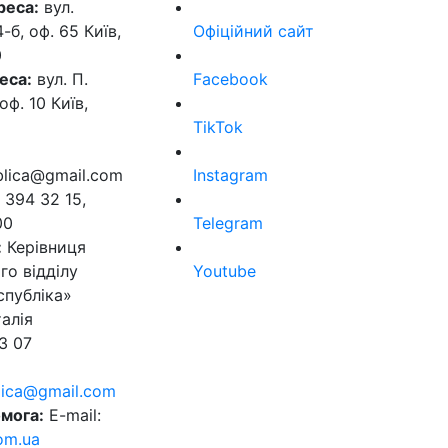
реса:
вул.
б, оф. 65 Київ,
Офіційний сайт
0
еса:
вул. П.
Facebook
оф. 10 Київ,
TikTok
ublica@gmail.com
Instagram
 394 32 15,
00
Telegram
:
Керівниця
го відділу
Youtube
спубліка»
алія
3 07
blica@gmail.com
мога:
E-mail:
om.ua