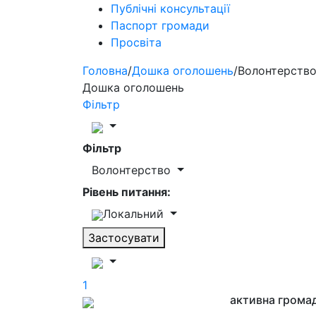
Публічні консультації
Паспорт громади
Просвіта
Головна
/
Дошка оголошень
/
Волонтерств
Дошка оголошень
Фільтр
Фільтр
Волонтерство
Рівень питання:
Локальний
Застосувати
1
активна грома