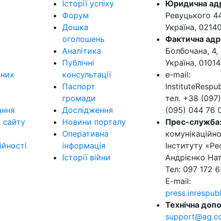
Історії успіху
Юридична ад
Форум
Ревуцького 44-
Дошка
Україна, 0214
оголошень
Фактична адр
Аналітика
Болбочана, 4, 
Публічні
Україна, 01014
ьних
консультації
e-mail:
Паспорт
InstituteResp
громади
тел. +38 (097)
ання
Дослідження
(095) 044 76 
в сайту
Новини порталу
Прес-служба
Оперативна
комунікаційно
ійності
інформація
Інституту «Ре
Історії війни
Андрієнко Нат
Тел: 097 172 6
E-mail:
press.inrespu
Технічна допо
support@ag.c