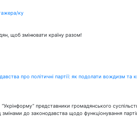
стажера/ку
ян, щоб змінювати країну разом!
вства про політичні партії: як подолати вождизм та к
рі “Укрінформу” представники громадянського суспільст
 змінами до законодавства щодо функціонування партій 