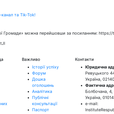
канал та Tik-Tok!
ї Громади» можна перейшовши за посиланням: https://
tJI
да
Важливо
Контакти
Історії успіху
Юридична ад
Форум
Ревуцького 44-
Дошка
Україна, 0214
оголошень
Фактична адр
Аналітика
Болбочана, 4, 
Публічні
Україна, 01014
ьних
консультації
e-mail:
Паспорт
InstituteResp