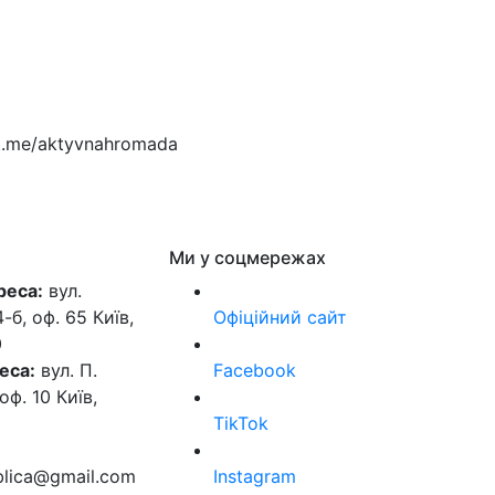
t.me/aktyvnahromada
Ми у соцмережах
реса:
вул.
б, оф. 65 Київ,
Офіційний сайт
0
еса:
вул. П.
Facebook
оф. 10 Київ,
TikTok
ublica@gmail.com
Instagram