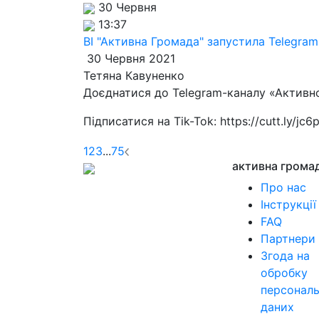
30 Червня
13:37
ВІ "Активна Громада" запустила Telegram-
30 Червня 2021
Тетяна Кавуненко
Доєднатися до Telegram-каналу «Активно
Підписатися на Tik-Tok: https://cutt.ly/jc6p
1
2
3
...
75
активна грома
Про нас
Інструкції
FAQ
Партнери
Згода на
обробку
персонал
даних