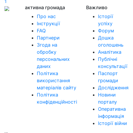
1
активна громада
Важливо
Про нас
Історії
Інструкції
успіху
FAQ
Форум
Партнери
Дошка
Згода на
оголошень
обробку
Аналітика
персональних
Публічні
даних
консультації
Політика
Паспорт
використання
громади
матеріалів сайту
Дослідження
Політика
Новини
конфіденційності
порталу
Оперативна
інформація
Історії війни