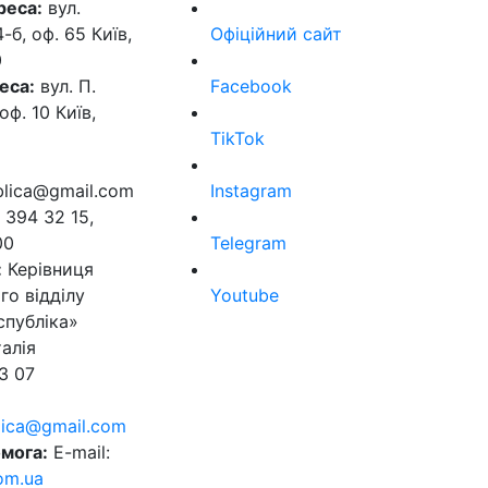
реса:
вул.
б, оф. 65 Київ,
Офіційний сайт
0
еса:
вул. П.
Facebook
оф. 10 Київ,
TikTok
ublica@gmail.com
Instagram
 394 32 15,
00
Telegram
:
Керівниця
го відділу
Youtube
спубліка»
алія
3 07
blica@gmail.com
мога:
E-mail:
om.ua