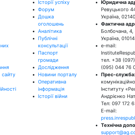
Історії успіху
Юридична ад
Форум
Ревуцького 44-
Дошка
Україна, 0214
оголошень
Фактична адр
Аналітика
Болбочана, 4, 
Публічні
Україна, 01014
ьних
консультації
e-mail:
Паспорт
InstituteResp
громади
тел. +38 (097)
ання
Дослідження
(095) 044 76 
в сайту
Новини порталу
Прес-служба
Оперативна
комунікаційно
ійності
інформація
Інституту «Ре
Історії війни
Андрієнко Нат
Тел: 097 172 6
E-mail:
press.inrespu
Технічна допо
support@ag.c