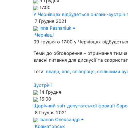
9 Грудня
17:00
У Чернівцях відбудеться онлайн-зустріч
7 Грудня 2021
Inna Pashaniuk
Чернівці
09 грудня о 17:00 у Чернівцях відбудеть
Теми до обговорення – отримання тимчас
власні питання для дискусії та скористати
Теги:
влада
,
впо
,
співпраця
,
спільними зу
Зустрічі
14 Грудня
16:00
Щорічний звіт депутатської фракції Євро
8 Грудня 2021
Іванов Олександр
Краматорськ