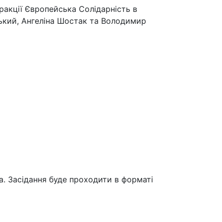
фракції Європейська Солідарність в
ський, Ангеліна Шостак та Володимир
а. Засідання буде проходити в форматі