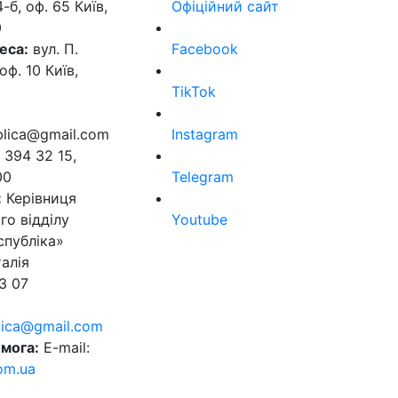
б, оф. 65 Київ,
Офіційний сайт
0
еса:
вул. П.
Facebook
оф. 10 Київ,
TikTok
ublica@gmail.com
Instagram
 394 32 15,
00
Telegram
:
Керівниця
го відділу
Youtube
спубліка»
алія
3 07
blica@gmail.com
мога:
E-mail:
om.ua