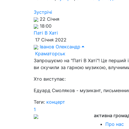
Зустрічі
22 Січня
18:00
Паті В Хаті
17 Січня 2022
Іванов Олександр
Краматорськ
Запрошуємо на "Паті В Хаті"! Це перший 
ви скучили за гарною музикою, влучними
Хто виступає:
Едуард Смоляков - музикант, письменник,
Теги:
концерт
1
активна грома
Про нас