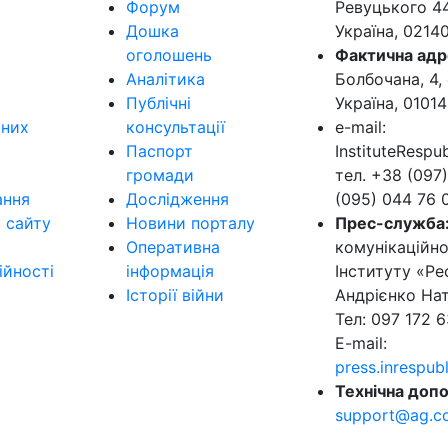
Форум
Ревуцького 44-
Дошка
Україна, 0214
оголошень
Фактична адр
Аналітика
Болбочана, 4, 
Публічні
Україна, 01014
ьних
консультації
e-mail:
Паспорт
InstituteResp
громади
тел. +38 (097)
ання
Дослідження
(095) 044 76 
в сайту
Новини порталу
Прес-служба
Оперативна
комунікаційно
ійності
інформація
Інституту «Ре
Історії війни
Андрієнко Нат
Тел: 097 172 6
E-mail:
press.inrespu
Технічна допо
support@ag.c