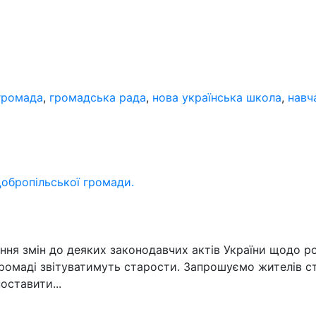
громада
,
громадська рада
,
нова українська школа
,
навч
Добропільської громади.
ння змін до деяких законодавчих актів України щодо ро
громаді звітуватимуть старости. Запрошуємо жителів с
оставити...