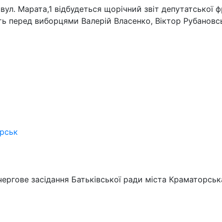
вул. Марата,1 відбудеться щорічний звіт депутатської 
уть перед виборцями Валерій Власенко, Віктор Рубанов
орськ
 чергове засідання Батьківської ради міста Краматорськ