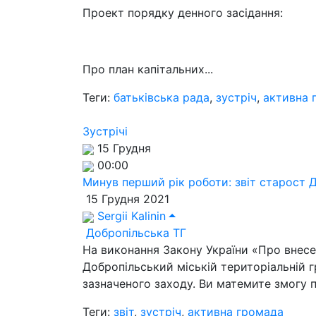
Проект порядку денного засідання:
Про план капітальних...
Теги:
батьківська рада
,
зустріч
,
активна 
Зустрічі
15 Грудня
00:00
Минув перший рік роботи: звіт старост 
15 Грудня 2021
Sergii Kalinin
Добропільська ТГ
На виконання Закону України «Про внесе
Добропільський міській територіальній 
зазначеного заходу. Ви матемите змогу п
Теги:
звіт
,
зустріч
,
активна громада