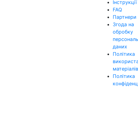
Інструкції
FAQ
Партнери
Згода на
обробку
персонал
даних
Політика
використ
матеріалі
Політика
конфіденц