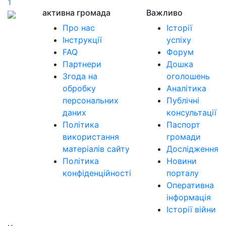
1
активна громада
Важливо
Про нас
Історії
Інструкції
успіху
FAQ
Форум
Партнери
Дошка
Згода на
оголошень
обробку
Аналітика
персональних
Публічні
даних
консультації
Політика
Паспорт
використання
громади
матеріалів сайту
Дослідження
Політика
Новини
конфіденційності
порталу
Оперативна
інформація
Історії війни