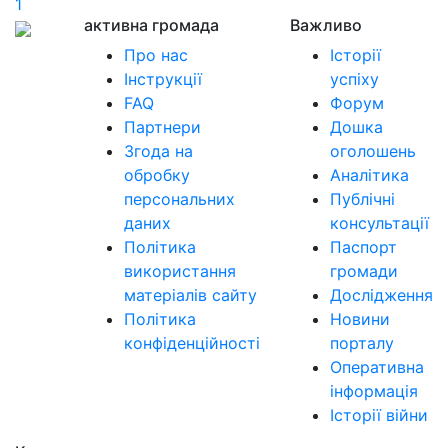
1
активна громада
Важливо
Про нас
Історії
Інструкції
успіху
FAQ
Форум
Партнери
Дошка
Згода на
оголошень
обробку
Аналітика
персональних
Публічні
даних
консультації
Політика
Паспорт
використання
громади
матеріалів сайту
Дослідження
Політика
Новини
конфіденційності
порталу
Оперативна
інформація
Історії війни