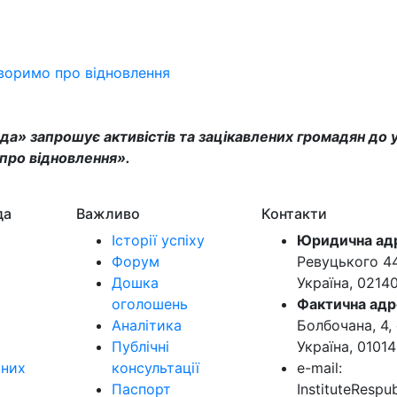
оворимо про відновлення
да» запрошує активістів та зацікавлених громадян до уч
 про відновлення».
да
Важливо
Контакти
Історії успіху
Юридична ад
Форум
Ревуцького 44-
Дошка
Україна, 0214
оголошень
Фактична адр
Аналітика
Болбочана, 4, 
Публічні
Україна, 01014
ьних
консультації
e-mail:
Паспорт
InstituteResp