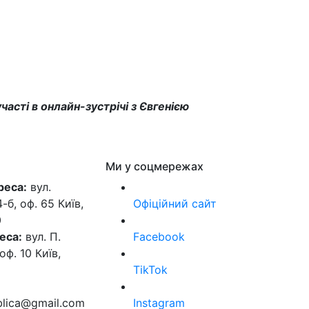
асті в онлайн-зустрічі з Євгенією
Ми у соцмережах
реса:
вул.
б, оф. 65 Київ,
Офіційний сайт
0
еса:
вул. П.
Facebook
оф. 10 Київ,
TikTok
ublica@gmail.com
Instagram