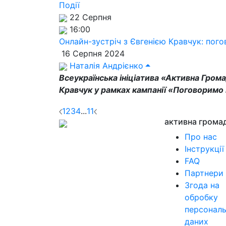
Події
22 Серпня
16:00
Онлайн-зустріч з Євгенією Кравчук: пог
16 Серпня 2024
Наталія Андрієнко
Всеукраїнська ініціатива «Активна Грома
Кравчук у рамках кампанії «Поговоримо
1
2
3
4
...
11
активна грома
Про нас
Інструкції
FAQ
Партнери
Згода на
обробку
персонал
даних