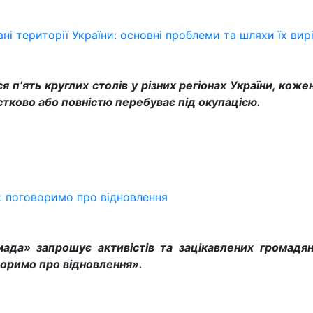
ні території України: основні проблеми та шляхи їх ви
 пʼять круглих столів у різних регіонах України, кож
стково або повністю перебуває під окупацією.
: поговоримо про відновлення
омада» запрошує активістів та зацікавлених громадян
воримо про відновлення».