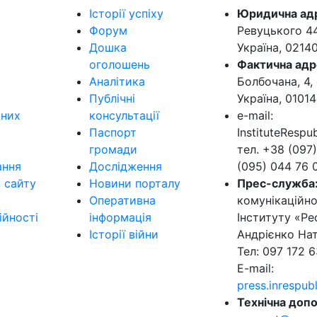
Історії успіху
Юридична ад
Форум
Ревуцького 44-
Дошка
Україна, 0214
оголошень
Фактична адр
Аналітика
Болбочана, 4, 
Публічні
Україна, 01014
ьних
консультації
e-mail:
Паспорт
InstituteResp
громади
тел. +38 (097)
ання
Дослідження
(095) 044 76 
в сайту
Новини порталу
Прес-служба
Оперативна
комунікаційно
ійності
інформація
Інституту «Ре
Історії війни
Андрієнко Нат
Тел: 097 172 6
E-mail:
press.inrespu
Технічна допо