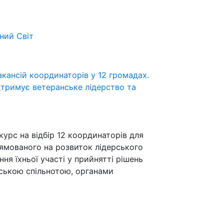
ьний
Світ
кансій координаторів у 12 громадах.
дтримує ветеранське лідерство та
курс на відбір 12 координаторів для
ямованого на розвиток лідерського
ння їхньої участі у прийнятті рішень
ською спільнотою, органами