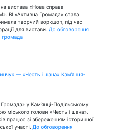
йна вистава «Нова справа
М». ВІ «Активна Громада» стала
римала творчий воркшоп, під час
рації для вистави.
До обговорення
а громада
инчук — «Честь і шана» Кам’янця-
 Громада» у Кам’янці-Подільському
ю міського голови «Честь і шана».
ків працює зі збереженням історичної
ської участі.
До обговорення