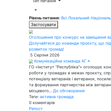
Тип питання
Рівень питання:
Всі
Локальний
Націонал
Застосувати
Оголошення про конкурс на заміщення ва
Долучайтеся до команди проєкту, що пі
розвиток громад!
5 Серпня 2026
Комунікаційна команда АГ
ГО «Інститут "Республіка"» оголошує кон
роботи у громадах в межах проєкту, спр
потенціалу ветеранів і ветеранок, посиле
та формування партнерства між ветеран
місцевого...
До обговорення
Теги:
активна громада
0
коментарів
Репост