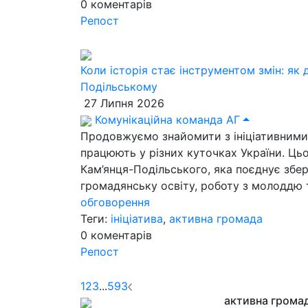
0
коментарів
Репост
Коли історія стає інструментом змін: як 
Подільському
27 Липня 2026
Комунікаційна команда АГ
Продовжуємо знайомити з ініціативними 
працюють у різних куточках України. Ць
Кам’янця-Подільського, яка поєднує збер
громадянську освіту, роботу з молоддю т
обговорення
Теги:
ініціатива
,
активна громада
0
коментарів
Репост
1
2
3
...
593
активна грома