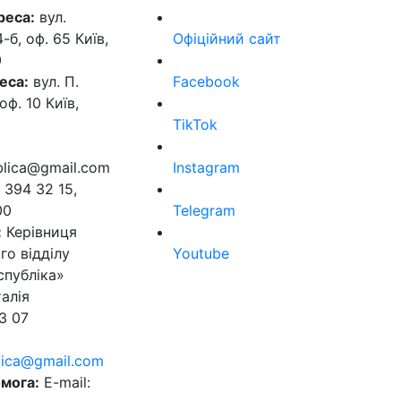
реса:
вул.
б, оф. 65 Київ,
Офіційний сайт
0
еса:
вул. П.
Facebook
оф. 10 Київ,
TikTok
ublica@gmail.com
Instagram
 394 32 15,
00
Telegram
:
Керівниця
го відділу
Youtube
спубліка»
алія
3 07
blica@gmail.com
мога:
E-mail: