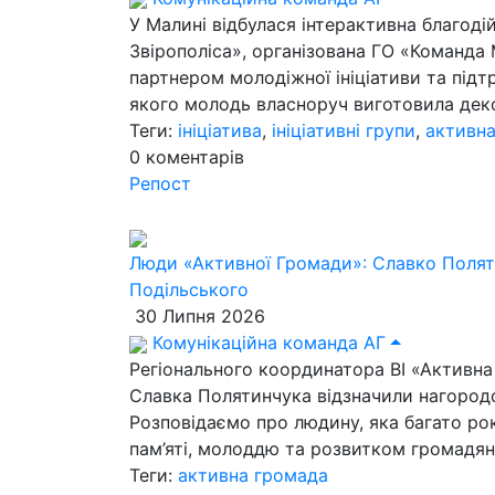
У Малині відбулася інтерактивна благоді
Звірополіса», організована ГО «Команда 
партнером молодіжної ініціативи та підт
якого молодь власноруч виготовила деко
Теги:
ініціатива
,
ініціативні групи
,
активн
0
коментарів
Репост
Люди «Активної Громади»: Славко Полят
Подільського
30 Липня 2026
Комунікаційна команда АГ
Регіонального координатора ВІ «Активна
Славка Полятинчука відзначили нагородо
Розповідаємо про людину, яка багато ро
пам’яті, молоддю та розвитком громадян
Теги:
активна громада