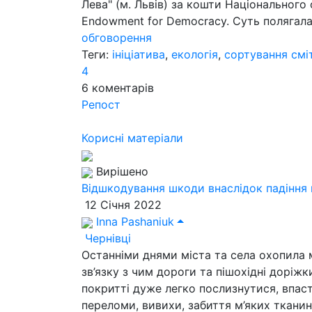
Лева" (м. Львів) за кошти Національного
Endowment for Democracy. Суть полягала
обговорення
Теги:
ініціатива
,
екологія
,
сортування смі
4
6
коментарів
Репост
Корисні матеріали
Вирішено
Відшкодування шкоди внаслідок падіння 
12 Січня 2022
Inna Pashaniuk
Чернівці
Останніми днями міста та села охопила м
зв’язку з чим дороги та пішохідні доріж
покритті дуже легко послизнутися, впас
переломи, вивихи, забиття м’яких ткани