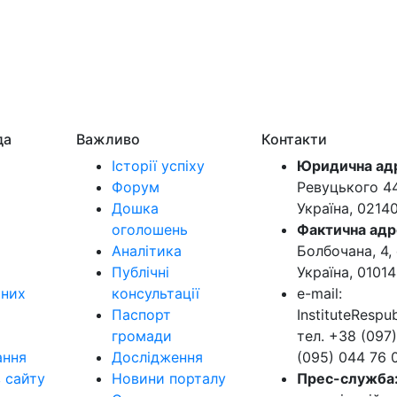
да
Важливо
Контакти
Історії успіху
Юридична ад
Форум
Ревуцького 44-
Дошка
Україна, 0214
оголошень
Фактична адр
Аналітика
Болбочана, 4, 
Публічні
Україна, 01014
ьних
консультації
e-mail:
Паспорт
InstituteResp
громади
тел. +38 (097)
ання
Дослідження
(095) 044 76 
в сайту
Новини порталу
Прес-служба