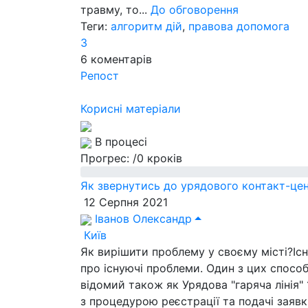
травму, то...
До обговорення
Теги:
алгоритм дій
,
правова допомога
3
6
коментарів
Репост
Корисні матеріали
В процесі
Прогрес:
/0 кроків
Як звернутись до урядового контакт-це
12 Серпня 2021
Іванов Олександр
Київ
Як вирішити проблему у своєму місті?Існ
про існуючі проблеми. Один з цих способ
відомий також як Урядова "гаряча лінія
з процедурою реєстрації та подачі заяв