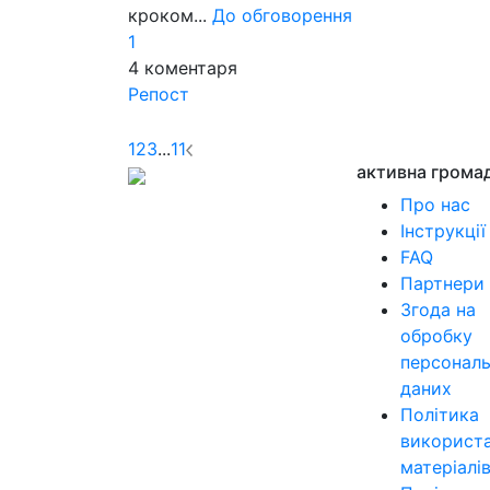
кроком...
До обговорення
1
4
коментаря
Репост
1
2
3
...
11
активна грома
Про нас
Інструкції
FAQ
Партнери
Згода на
обробку
персонал
даних
Політика
використ
матеріалі