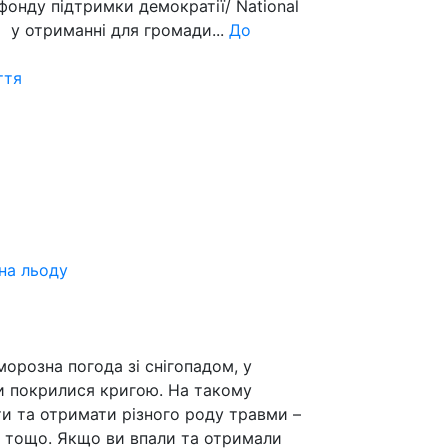
 фонду підтримки демократії/ National
 у отриманні для громади...
До
ття
на льоду
орозна погода зі снігопадом, у
ки покрилися кригою. На такому
ти та отримати різного роду травми –
н тощо. Якщо ви впали та отримали