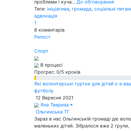
проблеми і куча...
До обговорення
Теги:
ініціатива
,
громада
,
соціальні питан
адвокація
1
8
коментарів
Репост
Спорт
В процесі
Прогрес:
0/5 кроків
Які волонтерські гуртки для дітей є в ва
футболу.
12 Вересня 2021
Яна Твереза
Ольгинська ТГ
Зараз в нас Ольгинській громаді діє вол
маленьких дітей. Зібралося вже 2 групи,