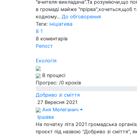
"вчителя-викладача".Та розуміючи,що поп
в громаді майже "прірва",хочеться,щоб 
кодному...
До обговорення
Теги:
ініціатива
8
1
8
коментарів
Репост
Екологія
В процесі
Прогрес:
/0 кроків
Добриво зі сміття
27 Вересня 2021
Аня Мелеганич
Іршава
На початку літа 2021 громадська організ
проєкт під назвою "Добриво зі сміття", 