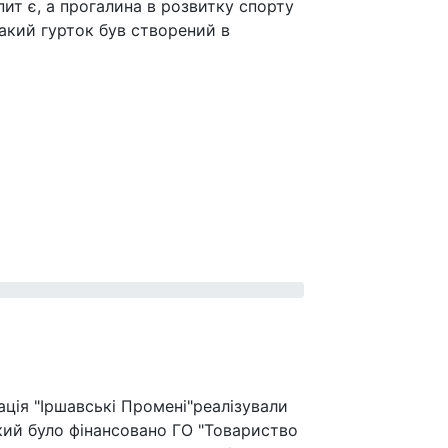
ит є, а прогалина в розвитку спорту
такий гурток був створений в
ація "Іршавські Промені"реалізували
який було фінансовано ГО "Товариство