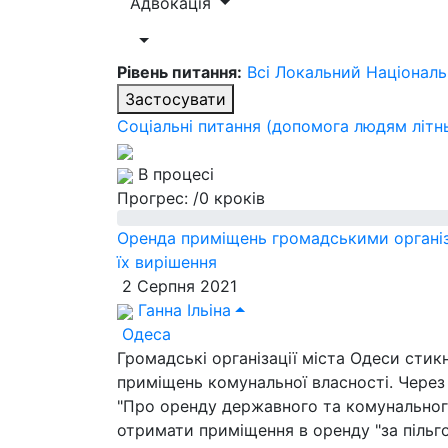
Адвокація
Рівень питання:
Всі
Локальний
Націонал
Застосувати
Соціальні питання (допомога людям літнь
В процесі
Прогрес:
/0 кроків
Оренда приміщень громадськими організ
їх вирішення
2 Серпня 2021
Ганна Ільіна
Одеса
Громадські організації міста Одеси сти
приміщень комунальної власності. Через
"Про оренду державного та комунально
отримати приміщення в оренду "за пільго