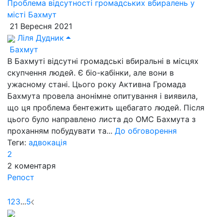
Проблема відсутності громадських вбиралень у
місті Бахмут
21 Вересня 2021
Ліля Дудник
Бахмут
В Бахмуті відсутні громадські вбиральні в місцях
скупчення людей. Є біо-кабінки, але вони в
ужасному стані. Цього року Активна Громада
Бахмута провела анонімне опитування і виявила,
що ця проблема бентежить щебагато людей. Після
цього було направлено листа до ОМС Бахмута з
проханням побудувати та...
До обговорення
Теги:
адвокація
2
2
коментаря
Репост
1
2
3
...
5