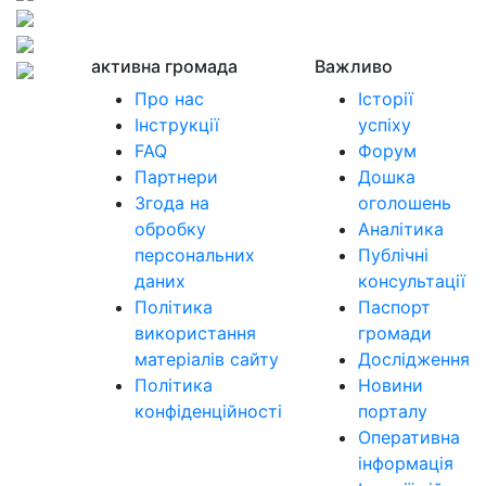
активна громада
Важливо
Про нас
Історії
Інструкції
успіху
FAQ
Форум
Партнери
Дошка
Згода на
оголошень
обробку
Аналітика
персональних
Публічні
даних
консультації
Політика
Паспорт
використання
громади
матеріалів сайту
Дослідження
Політика
Новини
конфіденційності
порталу
Оперативна
інформація