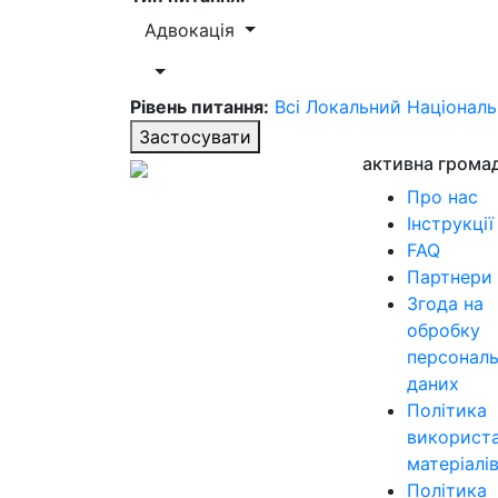
Адвокація
Рівень питання:
Всі
Локальний
Націонал
Застосувати
активна грома
Про нас
Інструкції
FAQ
Партнери
Згода на
обробку
персонал
даних
Політика
використ
матеріалі
Політика