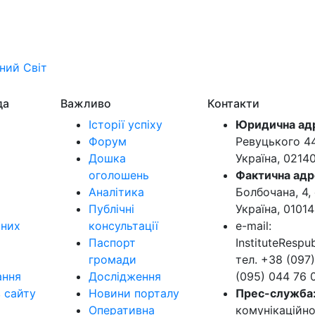
ьний
Світ
да
Важливо
Контакти
Історії успіху
Юридична ад
Форум
Ревуцького 44-
Дошка
Україна, 0214
оголошень
Фактична адр
Аналітика
Болбочана, 4, 
Публічні
Україна, 01014
ьних
консультації
e-mail:
Паспорт
InstituteResp
громади
тел. +38 (097)
ання
Дослідження
(095) 044 76 
в сайту
Новини порталу
Прес-служба
Оперативна
комунікаційно