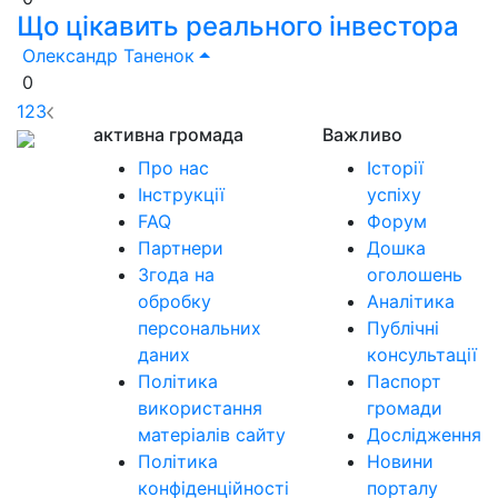
Що цікавить реального інвестора
Олександр Таненок
0
1
2
3
активна громада
Важливо
Про нас
Історії
Інструкції
успіху
FAQ
Форум
Партнери
Дошка
Згода на
оголошень
обробку
Аналітика
персональних
Публічні
даних
консультації
Політика
Паспорт
використання
громади
матеріалів сайту
Дослідження
Політика
Новини
конфіденційності
порталу