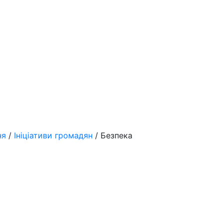
ня
/
Ініціативи громадян
/ Безпека