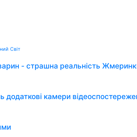
ьний
Світ
варин - страшна реальність Жмеринк
ь додаткові камери відеоспостереже
ями