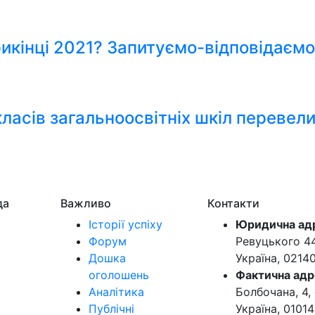
икінці 2021? Запитуємо-відповідаємо
класів загальноосвітніх шкіл перевел
да
Важливо
Контакти
Історії успіху
Юридична ад
Форум
Ревуцького 44-
Дошка
Україна, 0214
оголошень
Фактична адр
Аналітика
Болбочана, 4, 
Публічні
Україна, 01014