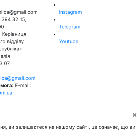
ublica@gmail.com
Instagram
 394 32 15,
00
Telegram
:
Керівниця
го відділу
Youtube
спубліка»
алія
3 07
blica@gmail.com
мога:
E-mail:
om.ua
×
ня, ви залишаєтеся на нашому сайті, це означає, що ви