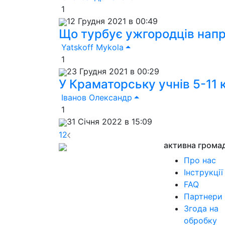
1
12 Грудня 2021 в 00:49
Що турбує ужгородців напр
Yatskoff Mykola
1
23 Грудня 2021 в 00:29
У Краматорську учнів 5-11 
Іванов Олександр
1
31 Січня 2022 в 15:09
1
2
активна грома
Про нас
Інструкції
FAQ
Партнери
Згода на
обробку