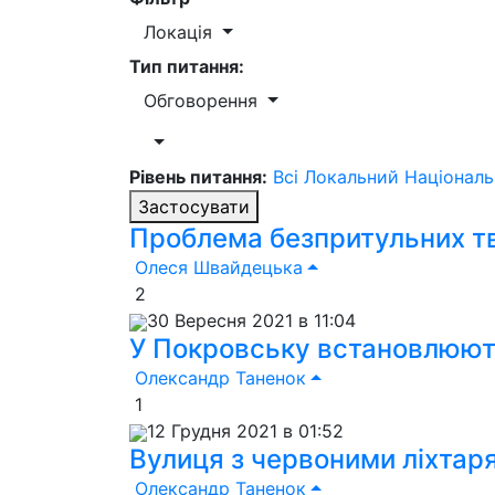
Локація
Тип питання:
Обговорення
Рівень питання:
Всі
Локальний
Націонал
Застосувати
Проблема безпритульних т
Олеся Швайдецька
2
30 Вересня 2021 в 11:04
У Покровську встановлюют
Олександр Таненок
1
12 Грудня 2021 в 01:52
Вулиця з червоними ліхтар
Олександр Таненок