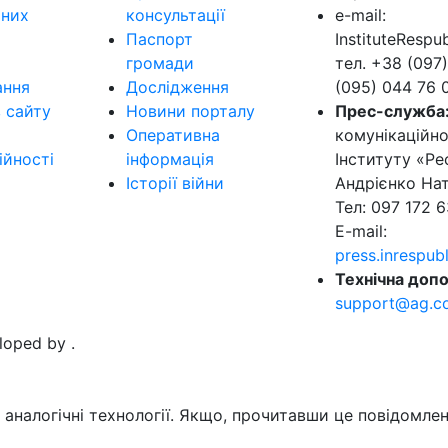
ьних
консультації
e-mail:
Паспорт
InstituteResp
громади
тел. +38 (097)
ання
Дослідження
(095) 044 76 
в сайту
Новини порталу
Прес-служба
Оперативна
комунікаційно
ійності
інформація
Інституту «Ре
Історії війни
Андрієнко Нат
Тел: 097 172 6
E-mail:
press.inrespu
Технічна допо
support@ag.c
eloped by
.
аналогічні технології. Якщо, прочитавши це повідомлен