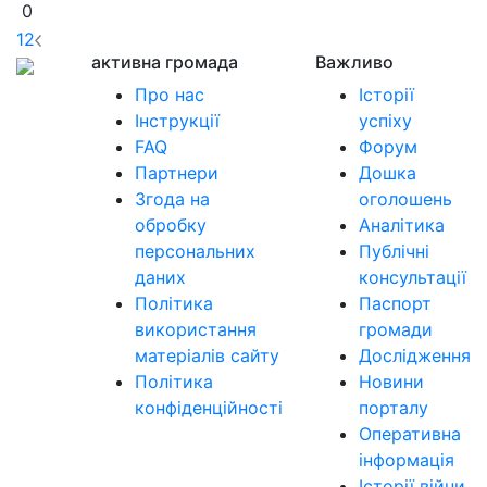
0
1
2
активна громада
Важливо
Про нас
Історії
Інструкції
успіху
FAQ
Форум
Партнери
Дошка
Згода на
оголошень
обробку
Аналітика
персональних
Публічні
даних
консультації
Політика
Паспорт
використання
громади
матеріалів сайту
Дослідження
Політика
Новини
конфіденційності
порталу
Оперативна
інформація
Історії війни