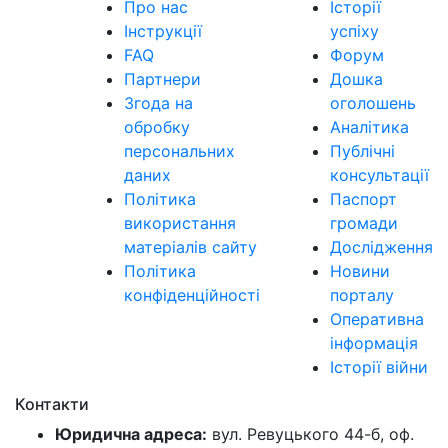
Про нас
Історії
Інструкції
успіху
FAQ
Форум
Партнери
Дошка
Згода на
оголошень
обробку
Аналітика
персональних
Публічні
даних
консультації
Політика
Паспорт
використання
громади
матеріалів сайту
Дослідження
Політика
Новини
конфіденційності
порталу
Оперативна
інформація
Історії війни
Контакти
Юридична адреса:
вул. Ревуцького 44-б, оф.