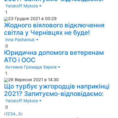
Yatskoff Mykola
1
23 Грудня 2021 в 00:29
Жодного віялового відключення
світла у Чернівцях не буде!
Inna Pashaniuk
0
Юридична допомога ветеренам
АТО і ООС
Активна Громада Харків
1
26 Вересня 2021 в 14:30
Що турбує ужгородців наприкінці
2021? Запитуємо-відповідаємо:
Yatskoff Mykola
0
1
2
3
4
...
5