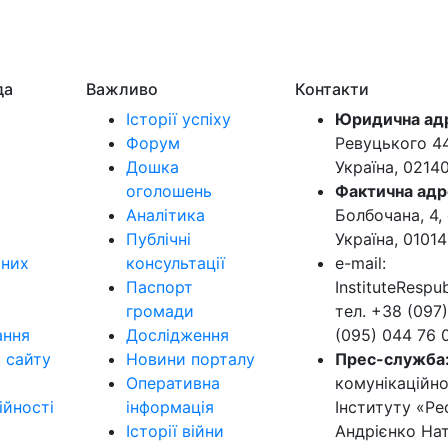
да
Важливо
Контакти
Історії успіху
Юридична ад
Форум
Ревуцького 44-
Дошка
Україна, 0214
оголошень
Фактична адр
Аналітика
Болбочана, 4, 
Публічні
Україна, 01014
ьних
консультації
e-mail:
Паспорт
InstituteResp
громади
тел. +38 (097)
ання
Дослідження
(095) 044 76 
в сайту
Новини порталу
Прес-служба
Оперативна
комунікаційно
ійності
інформація
Інституту «Ре
Історії війни
Андрієнко Нат