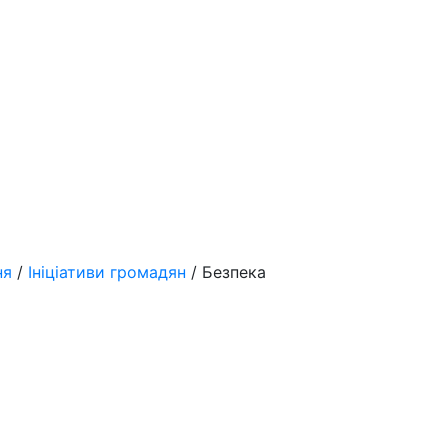
ня
/
Ініціативи громадян
/ Безпека