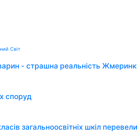
ьний
Світ
варин - страшна реальність Жмеринк
их споруд
класів загальноосвітніх шкіл перевел