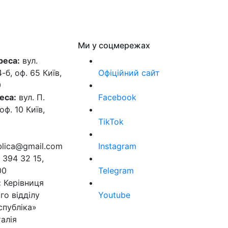
Ми у соцмережах
реса:
вул.
б, оф. 65 Київ,
Офіційний сайт
0
еса:
вул. П.
Facebook
оф. 10 Київ,
TikTok
ublica@gmail.com
Instagram
 394 32 15,
00
Telegram
:
Керівниця
го відділу
Youtube
спубліка»
алія