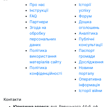
Про нас
Історії
Інструкції
успіху
FAQ
Форум
Партнери
Дошка
Згода на
оголошень
обробку
Аналітика
персональних
Публічні
даних
консультації
Політика
Паспорт
використання
громади
матеріалів сайту
Дослідження
Політика
Новини
конфіденційності
порталу
Оперативна
інформація
Історії війни
Контакти
Юридична адреса:
вул. Ревуцького 44-б, оф.