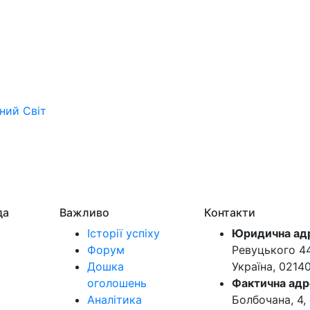
ьний
Світ
да
Важливо
Контакти
Історії успіху
Юридична ад
Форум
Ревуцького 44-
Дошка
Україна, 0214
оголошень
Фактична адр
Аналітика
Болбочана, 4, 