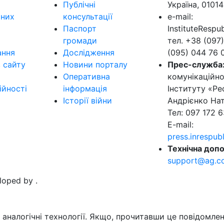
Публічні
Україна, 01014
ьних
консультації
e-mail:
Паспорт
InstituteResp
громади
тел. +38 (097)
ання
Дослідження
(095) 044 76 
в сайту
Новини порталу
Прес-служба
Оперативна
комунікаційно
ійності
інформація
Інституту «Ре
Історії війни
Андрієнко Нат
Тел: 097 172 6
E-mail:
press.inrespu
Технічна допо
support@ag.c
eloped by
.
аналогічні технології. Якщо, прочитавши це повідомлен