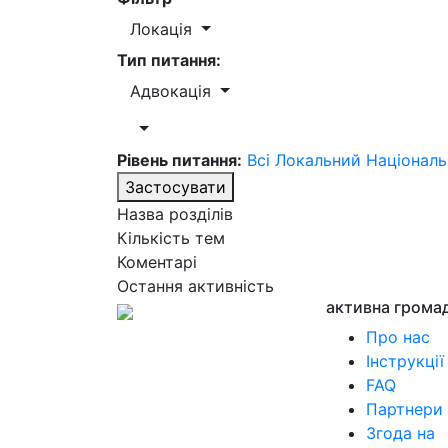
Локація
Тип питання:
Адвокація
Рівень питання:
Всі
Локальний
Націонал
Застосувати
Назва розділів
Кількість тем
Коментарі
Остання активність
активна грома
Про нас
Інструкції
FAQ
Партнери
Згода на