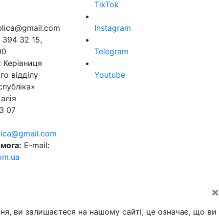
TikTok
ublica@gmail.com
Instagram
 394 32 15,
00
Telegram
:
Керівниця
го відділу
Youtube
спубліка»
алія
3 07
blica@gmail.com
мога:
E-mail:
om.ua
×
ня, ви залишаєтеся на нашому сайті, це означає, що ви