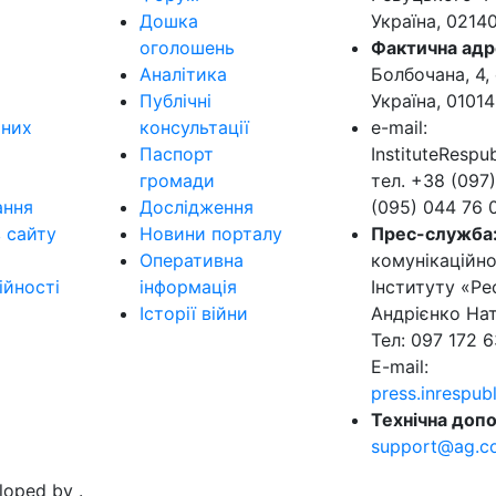
Дошка
Україна, 0214
оголошень
Фактична адр
Аналітика
Болбочана, 4, 
Публічні
Україна, 01014
ьних
консультації
e-mail:
Паспорт
InstituteResp
громади
тел. +38 (097)
ання
Дослідження
(095) 044 76 
в сайту
Новини порталу
Прес-служба
Оперативна
комунікаційно
ійності
інформація
Інституту «Ре
Історії війни
Андрієнко Нат
Тел: 097 172 6
E-mail:
press.inrespu
Технічна допо
support@ag.c
eloped by
.