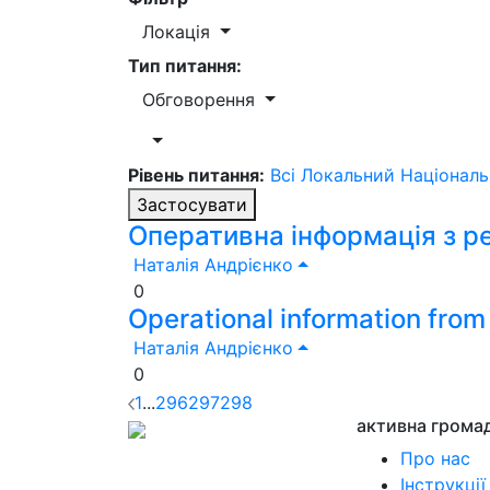
Локація
Тип питання:
Обговорення
Рівень питання:
Всі
Локальний
Націонал
Застосувати
Оперативна інформація з ре
Наталія Андрієнко
0
Operational information fro
Наталія Андрієнко
0
1
...
296
297
298
активна грома
Про нас
Інструкції