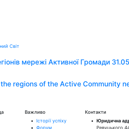
ьний
Світ
гіонів мережі Активної Громади 31.0
m the regions of the Active Community 
да
Важливо
Контакти
Історії успіху
Юридична ад
Форум
Ревуцького 44-