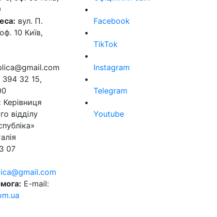
0
еса:
вул. П.
Facebook
оф. 10 Київ,
TikTok
ublica@gmail.com
Instagram
 394 32 15,
00
Telegram
:
Керівниця
го відділу
Youtube
спубліка»
алія
3 07
blica@gmail.com
мога:
E-mail:
om.ua