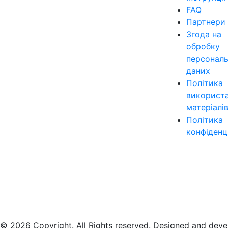
FAQ
Партнери
Згода на
обробку
персонал
даних
Політика
використ
матеріалі
Політика
конфіденц
© 2026 Copyright. All Rights reserved. Designed and dev