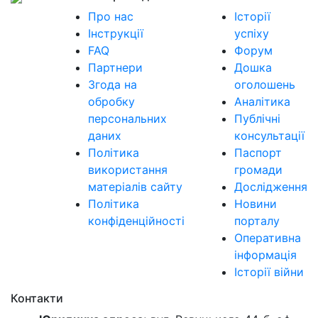
Про нас
Історії
Інструкції
успіху
FAQ
Форум
Партнери
Дошка
Згода на
оголошень
обробку
Аналітика
персональних
Публічні
даних
консультації
Політика
Паспорт
використання
громади
матеріалів сайту
Дослідження
Політика
Новини
конфіденційності
порталу
Оперативна
інформація
Історії війни
Контакти