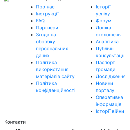
Про нас
Історії
Інструкції
успіху
FAQ
Форум
Партнери
Дошка
Згода на
оголошень
обробку
Аналітика
персональних
Публічні
даних
консультації
Політика
Паспорт
використання
громади
матеріалів сайту
Дослідження
Політика
Новини
конфіденційності
порталу
Оперативна
інформація
Історії війни
Контакти