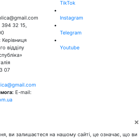
TikTok
ublica@gmail.com
Instagram
 394 32 15,
00
Telegram
:
Керівниця
го відділу
Youtube
спубліка»
алія
3 07
blica@gmail.com
мога:
E-mail:
om.ua
×
ня, ви залишаєтеся на нашому сайті, це означає, що ви