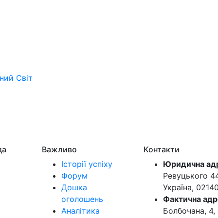
ьний
Світ
да
Важливо
Контакти
Історії успіху
Юридична ад
Форум
Ревуцького 44-
Дошка
Україна, 0214
оголошень
Фактична адр
Аналітика
Болбочана, 4, 