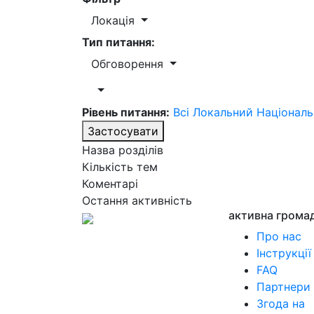
Локація
Тип питання:
Обговорення
Рівень питання:
Всі
Локальний
Націонал
Застосувати
Назва розділів
Кількість тем
Коментарі
Остання активність
активна грома
Про нас
Інструкції
FAQ
Партнери
Згода на