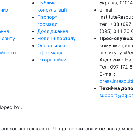
Публічні
Україна, 01014
ьних
консультації
e-mail:
Паспорт
InstituteResp
громади
тел. +38 (097)
ання
Дослідження
(095) 044 76 
в сайту
Новини порталу
Прес-служба
Оперативна
комунікаційно
ійності
інформація
Інституту «Ре
Історії війни
Андрієнко Нат
Тел: 097 172 6
E-mail:
press.inrespu
Технічна допо
support@ag.c
eloped by
.
аналогічні технології. Якщо, прочитавши це повідомлен