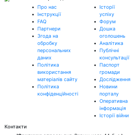
Про нас
Історії
Інструкції
успіху
FAQ
Форум
Партнери
Дошка
Згода на
оголошень
обробку
Аналітика
персональних
Публічні
даних
консультації
Політика
Паспорт
використання
громади
матеріалів сайту
Дослідження
Політика
Новини
конфіденційності
порталу
Оперативна
інформація
Історії війни
Контакти