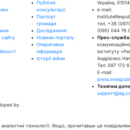
Публічні
Україна, 01014
ьних
консультації
e-mail:
Паспорт
InstituteResp
громади
тел. +38 (097)
ання
Дослідження
(095) 044 76 
в сайту
Новини порталу
Прес-служба
Оперативна
комунікаційно
ійності
інформація
Інституту «Ре
Історії війни
Андрієнко Нат
Тел: 097 172 6
E-mail:
press.inrespu
Технічна допо
support@ag.c
eloped by
.
аналогічні технології. Якщо, прочитавши це повідомлен