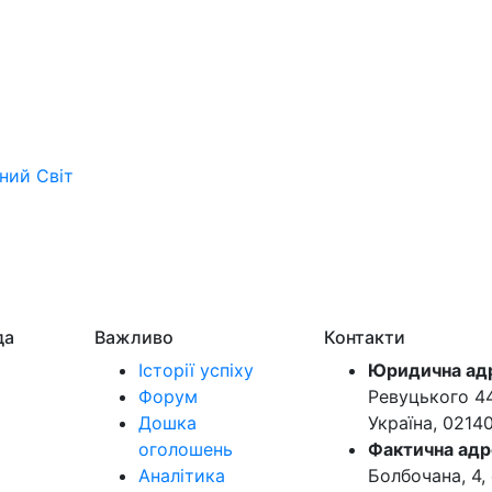
ьний
Світ
да
Важливо
Контакти
Історії успіху
Юридична ад
Форум
Ревуцького 44-
Дошка
Україна, 0214
оголошень
Фактична адр
Аналітика
Болбочана, 4, 