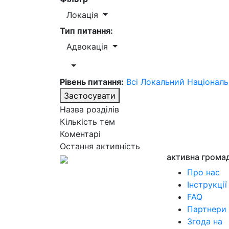
Локація
Тип питання:
Адвокація
Рівень питання:
Всі
Локальний
Націонал
Застосувати
Назва розділів
Кількість тем
Коментарі
Остання активність
активна грома
Про нас
Інструкції
FAQ
Партнери
Згода на