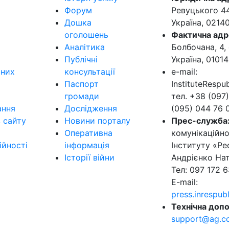
Форум
Ревуцького 44-
Дошка
Україна, 0214
оголошень
Фактична адр
Аналітика
Болбочана, 4, 
Публічні
Україна, 01014
ьних
консультації
e-mail:
Паспорт
InstituteResp
громади
тел. +38 (097)
ання
Дослідження
(095) 044 76 
в сайту
Новини порталу
Прес-служба
Оперативна
комунікаційно
ійності
інформація
Інституту «Ре
Історії війни
Андрієнко Нат
Тел: 097 172 6
E-mail:
press.inrespu
Технічна допо
support@ag.c