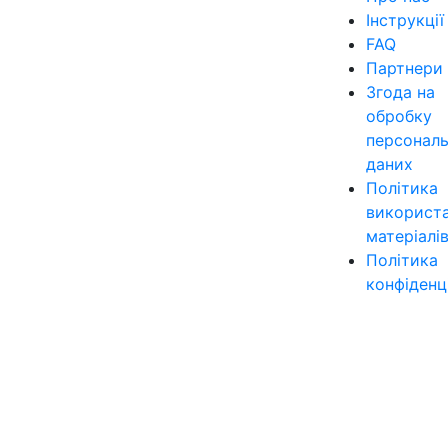
Інструкції
FAQ
Партнери
Згода на
обробку
персонал
даних
Політика
використ
матеріалі
Політика
конфіденц