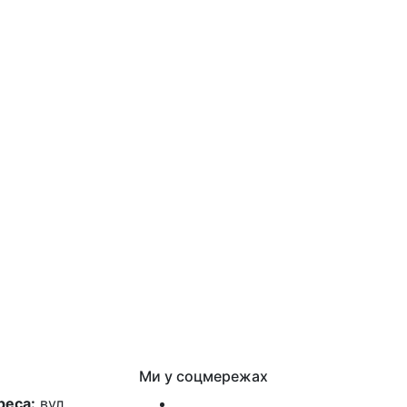
Ми у соцмережах
реса:
вул.