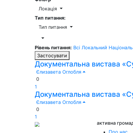
Локація
Тип питання:
Тип питання
Рівень питання:
Всі
Локальний
Націонал
Застосувати
Документальна вистава «Су
Єлизавета Оглобля
0
1
Документальна вистава «Су
Єлизавета Оглобля
0
1
активна грома
Про нас