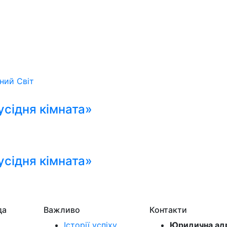
ьний
Світ
сідня кімната»
сідня кімната»
да
Важливо
Контакти
Історії успіху
Юридична ад