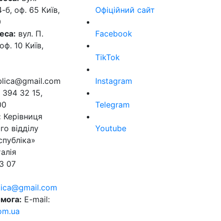
б, оф. 65 Київ,
Офіційний сайт
0
еса:
вул. П.
Facebook
оф. 10 Київ,
TikTok
ublica@gmail.com
Instagram
 394 32 15,
00
Telegram
:
Керівниця
го відділу
Youtube
спубліка»
алія
3 07
blica@gmail.com
мога:
E-mail:
om.ua