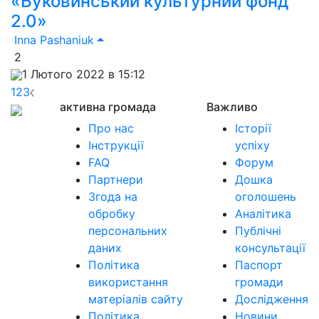
«Буковинський культурний фонд
2.0»
Inna Pashaniuk
2
1 Лютого 2022 в 15:12
1
2
3
активна громада
Важливо
Про нас
Історії
Інструкції
успіху
FAQ
Форум
Партнери
Дошка
Згода на
оголошень
обробку
Аналітика
персональних
Публічні
даних
консультації
Політика
Паспорт
використання
громади
матеріалів сайту
Дослідження
Політика
Новини