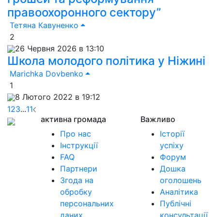
правоохоронного сектору”
Тетяна Кавуненко
2
26 Червня 2026 в 13:10
Школа молодого політика у Ніжині
Marichka Dovbenko
1
8 Лютого 2022 в 19:12
1
2
3
...
11
активна громада
Важливо
Про нас
Історії
Інструкції
успіху
FAQ
Форум
Партнери
Дошка
Згода на
оголошень
обробку
Аналітика
персональних
Публічні
даних
консультації