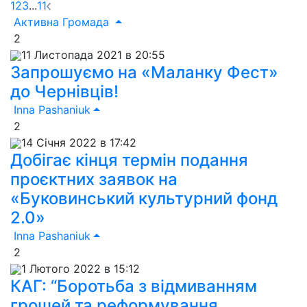
1
2
3
...
11
Активна Громада
2
11 Листопада 2021 в 20:55
Запрошуємо на «Маланку Фест»
до Чернівців!
Inna Pashaniuk
2
14 Січня 2022 в 17:42
Добігає кінця термін подання
проєктних заявок на
«Буковинський культурний фонд
2.0»
Inna Pashaniuk
2
1 Лютого 2022 в 15:12
КАГ: “Боротьба з відмиванням
грошей та реформування