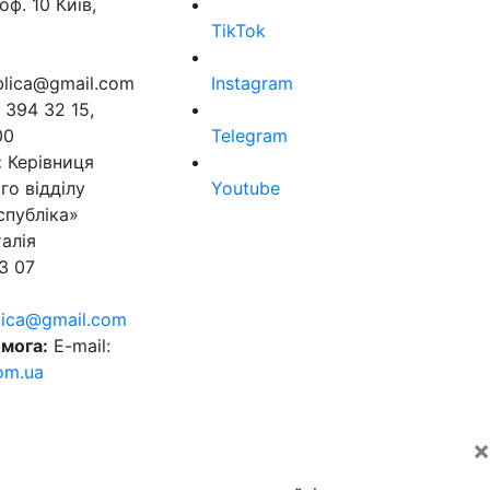
оф. 10 Київ,
TikTok
ublica@gmail.com
Instagram
 394 32 15,
00
Telegram
:
Керівниця
го відділу
Youtube
спубліка»
алія
3 07
blica@gmail.com
мога:
E-mail:
om.ua
×