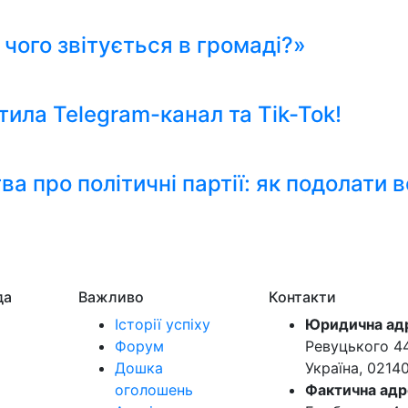
я чого звітується в громаді?»
тила Telegram-канал та Tik-Tok!
 про політичні партії: як подолати 
да
Важливо
Контакти
Історії успіху
Юридична ад
Форум
Ревуцького 44-
Дошка
Україна, 0214
оголошень
Фактична адр