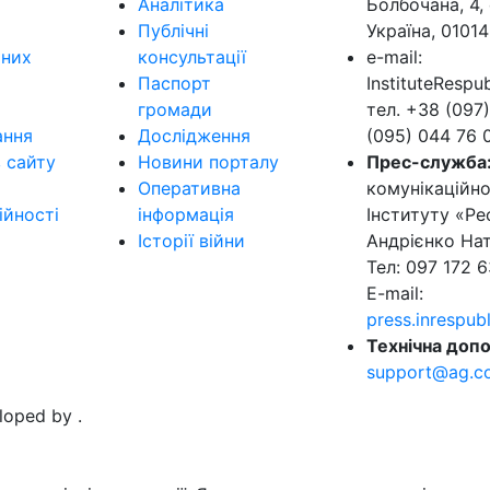
Аналітика
Болбочана, 4, 
Публічні
Україна, 01014
ьних
консультації
e-mail:
Паспорт
InstituteResp
громади
тел. +38 (097)
ання
Дослідження
(095) 044 76 
в сайту
Новини порталу
Прес-служба
Оперативна
комунікаційно
ійності
інформація
Інституту «Ре
Історії війни
Андрієнко Нат
Тел: 097 172 6
E-mail:
press.inrespu
Технічна допо
support@ag.c
eloped by
.