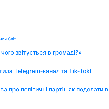
ьний
Світ
я чого звітується в громаді?»
тила Telegram-канал та Tik-Tok!
 про політичні партії: як подолати 