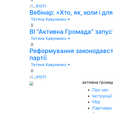
1
...
9
10
11
Вебінар: «Хто, як, коли і дл
Тетяна Кавуненко
0
ВІ "Активна Громада" запус
Тетяна Кавуненко
0
Реформування законодавства
партії
Тетяна Кавуненко
0
1
...
9
10
11
активна грома
Про нас
Інструкції
FAQ
Партнери