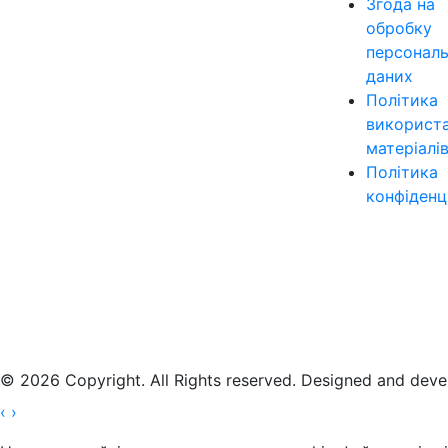
Згода на
обробку
персонал
даних
Політика
використ
матеріалі
Політика
конфіденц
© 2026 Copyright. All Rights reserved. Designed and dev
‹
›