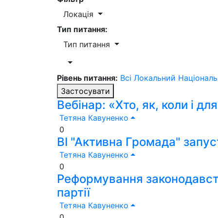
Локація
Тип питання:
Тип питання
Рівень питання:
Всі
Локальний
Націонал
Застосувати
Вебінар: «Хто, як, коли і дл
Тетяна Кавуненко
0
ВІ "Активна Громада" запус
Тетяна Кавуненко
0
Реформування законодавства
партії
Тетяна Кавуненко
0