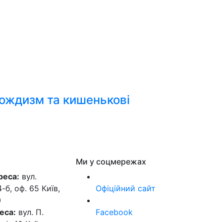
вождизм та кишенькові
Ми у соцмережах
реса:
вул.
б, оф. 65 Київ,
Офіційний сайт
0
еса:
вул. П.
Facebook