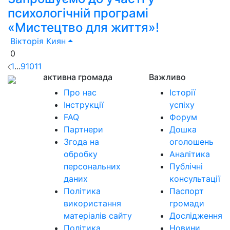
психологічній програмі
«Мистецтво для життя»!
Вікторія Киян
0
1
...
9
10
11
активна громада
Важливо
Про нас
Історії
Інструкції
успіху
FAQ
Форум
Партнери
Дошка
Згода на
оголошень
обробку
Аналітика
персональних
Публічні
даних
консультації
Політика
Паспорт
використання
громади
матеріалів сайту
Дослідження
Політика
Новини