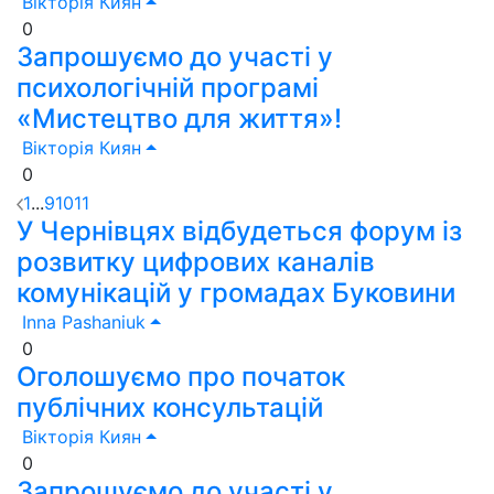
Вікторія Киян
0
Запрошуємо до участі у
психологічній програмі
«Мистецтво для життя»!
Вікторія Киян
0
1
...
9
10
11
У Чернівцях відбудеться форум із
розвитку цифрових каналів
комунікацій у громадах Буковини
Inna Pashaniuk
0
Оголошуємо про початок
публічних консультацій
Вікторія Киян
0
Запрошуємо до участі у