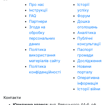
Про нас
Історії
Інструкції
успіху
FAQ
Форум
Партнери
Дошка
Згода на
оголошень
обробку
Аналітика
персональних
Публічні
даних
консультації
Політика
Паспорт
використання
громади
матеріалів сайту
Дослідження
Політика
Новини
конфіденційності
порталу
Оперативна
інформація
Історії війни
Контакти
Юридична адреса:
вул. Ревуцького 44-б, оф.