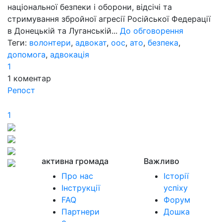
національної безпеки і оборони, відсічі та
стримування збройної агресії Російської Федерації
в Донецькій та Луганській...
До обговорення
Теги:
волонтери
,
адвокат
,
оос
,
ато
,
безпека
,
допомога
,
адвокація
1
1
коментар
Репост
1
активна громада
Важливо
Про нас
Історії
Інструкції
успіху
FAQ
Форум
Партнери
Дошка