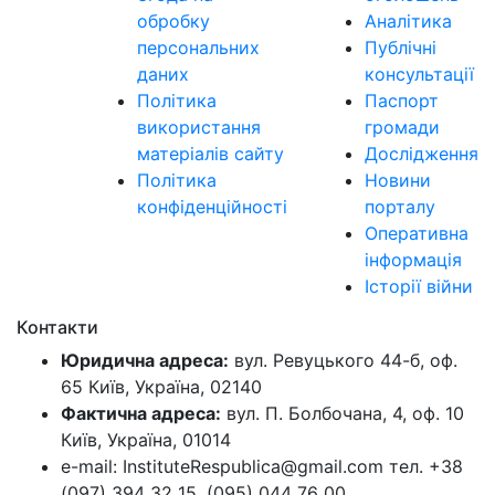
обробку
Аналітика
персональних
Публічні
даних
консультації
Політика
Паспорт
використання
громади
матеріалів сайту
Дослідження
Політика
Новини
конфіденційності
порталу
Оперативна
інформація
Історії війни
Контакти
Юридична адреса:
вул. Ревуцького 44-б, оф.
65 Київ, Україна, 02140
Фактична адреса:
вул. П. Болбочана, 4, оф. 10
Київ, Україна, 01014
e-mail: InstituteRespublica@gmail.com тел. +38
(097) 394 32 15, (095) 044 76 00