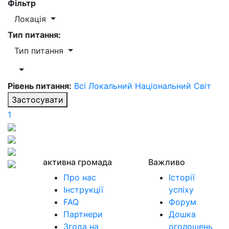
Фільтр
Локація
Тип питання:
Тип питання
Рівень питання:
Всі
Локальний
Національний
Світ
Застосувати
1
активна громада
Важливо
Про нас
Історії
Інструкції
успіху
FAQ
Форум
Партнери
Дошка
Згода на
оголошень