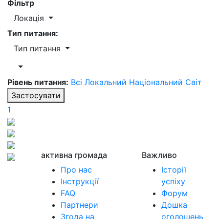
Фільтр
Локація
Тип питання:
Тип питання
Рівень питання:
Всі
Локальний
Національний
Світ
Застосувати
1
активна громада
Важливо
Про нас
Історії
Інструкції
успіху
FAQ
Форум
Партнери
Дошка
Згода на
оголошень