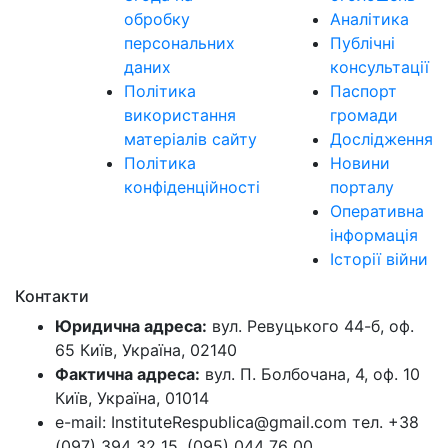
обробку
Аналітика
персональних
Публічні
даних
консультації
Політика
Паспорт
використання
громади
матеріалів сайту
Дослідження
Політика
Новини
конфіденційності
порталу
Оперативна
інформація
Історії війни
Контакти
Юридична адреса:
вул. Ревуцького 44-б, оф.
65 Київ, Україна, 02140
Фактична адреса:
вул. П. Болбочана, 4, оф. 10
Київ, Україна, 01014
e-mail: InstituteRespublica@gmail.com тел. +38
(097) 394 32 15, (095) 044 76 00