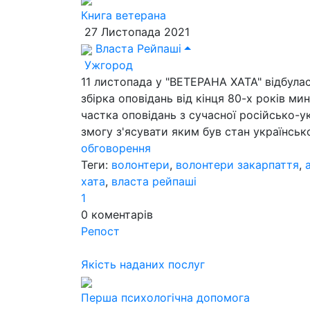
Книга ветерана
27 Листопада 2021
Власта Рейпаші
Ужгород
11 листопада у "ВЕТЕРАНА ХАТА" відбулас
збірка оповідань від кінця 80-х років ми
частка оповідань з сучасної російсько-у
змогу з'ясувати яким був стан української
обговорення
Теги:
волонтери
,
волонтери закарпаття
,
хата
,
власта рейпаші
1
0
коментарів
Репост
Якість наданих послуг
Перша психологічна допомога