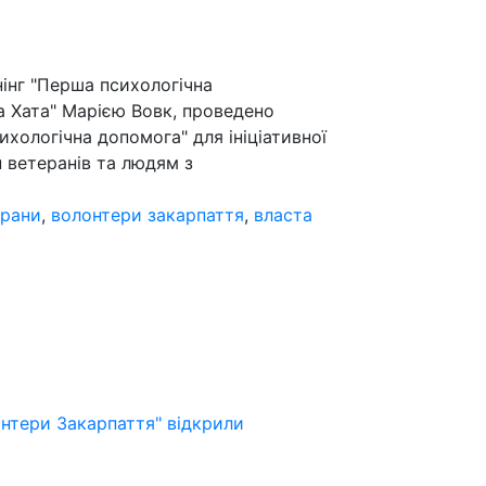
нінг "Перша психологічна
 Хата" Марією Вовк, проведено
хологічна допомога" для ініціативної
ин ветеранів та людям з
ерани
,
волонтери закарпаття
,
власта
онтери Закарпаття" відкрили