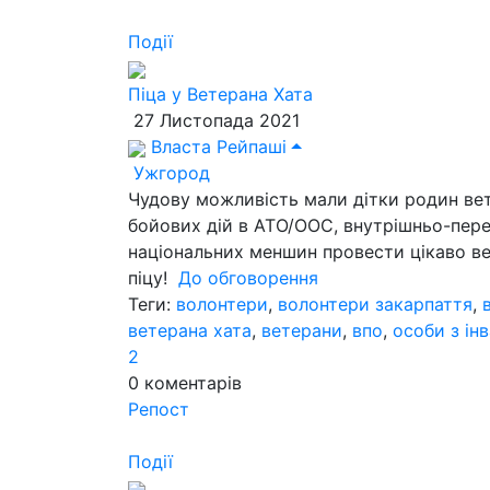
Події
Піца у Ветерана Хата
27 Листопада 2021
Власта Рейпаші
Ужгород
Чудову можливість мали дітки родин вет
бойових дій в АТО/ООС, внутрішньо-перем
національних меншин провести цікаво веч
піцу!
До обговорення
Теги:
волонтери
,
волонтери закарпаття
,
ветерана хата
,
ветерани
,
впо
,
особи з ін
2
0
коментарів
Репост
Події