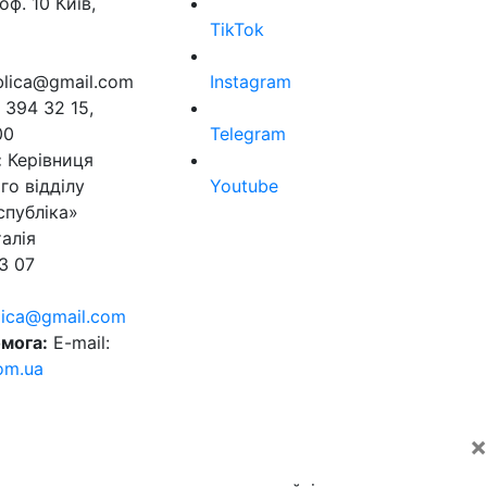
оф. 10 Київ,
TikTok
ublica@gmail.com
Instagram
 394 32 15,
00
Telegram
:
Керівниця
го відділу
Youtube
спубліка»
алія
3 07
blica@gmail.com
мога:
E-mail:
om.ua
×