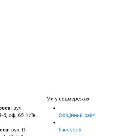
Ми у соцмережах
реса:
вул.
б, оф. 65 Київ,
Офіційний сайт
0
еса:
вул. П.
Facebook