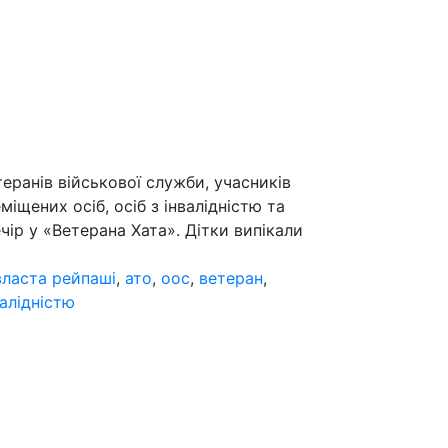
еранів військової служби, учасників
іщених осіб, осіб з інвалідністю та
ір у «Ветерана Хата». Дітки випікали
власта рейпаші
,
ато
,
оос
,
ветеран
,
валідністю