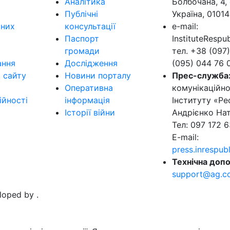
Аналітика
Болбочана, 4, 
Публічні
Україна, 01014
ьних
консультації
e-mail:
Паспорт
InstituteResp
громади
тел. +38 (097)
ання
Дослідження
(095) 044 76 
в сайту
Новини порталу
Прес-служба
Оперативна
комунікаційно
ійності
інформація
Інституту «Ре
Історії війни
Андрієнко Нат
Тел: 097 172 6
E-mail:
press.inrespu
Технічна допо
support@ag.c
eloped by
.