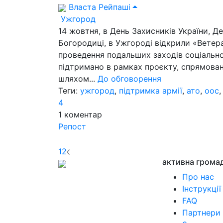
Власта Рейпаші
Ужгород
14 жовтня, в День Захисників України, Д
Богородиці, в Ужгороді відкрили «Ветер
проведення подальших заходів соціально
підтримано в рамках проєкту, спрямован
шляхом...
До обговорення
Теги:
ужгород
,
підтримка армії
,
ато
,
оос
4
1
коментар
Репост
1
2
активна грома
Про нас
Інструкції
FAQ
Партнери