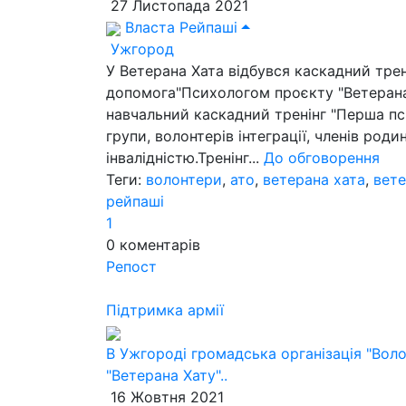
27 Листопада 2021
Власта Рейпаші
Ужгород
У Ветерана Хата відбувся каскадний тре
допомога"Психологом проєкту "Ветерана
навчальний каскадний тренінг "Перша пси
групи, волонтерів інтеграції, членів род
інвалідністю.Тренінг...
До обговорення
Теги:
волонтери
,
ато
,
ветерана хата
,
вет
рейпаші
1
0
коментарів
Репост
Підтримка армії
В Ужгороді громадська організація "Вол
"Ветерана Хату"..
16 Жовтня 2021