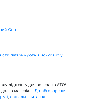
ьний
Світ
вісти підтримують військових у
лу діджеїнгу для ветеранів АТО/
 далі в матеріалі.
До обговорення
рмії
,
соціальні питання