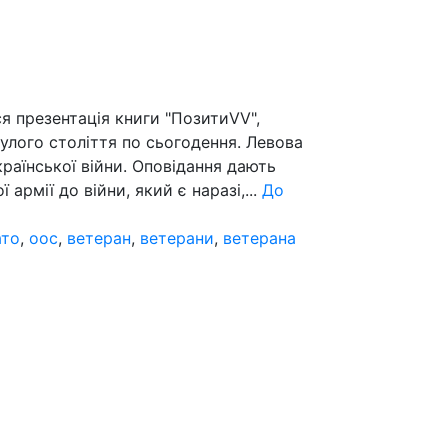
я презентація книги "ПозитиVV",
нулого століття по сьогодення. Левова
країнської війни. Оповідання дають
 армії до війни, який є наразі,...
До
ато
,
оос
,
ветеран
,
ветерани
,
ветерана