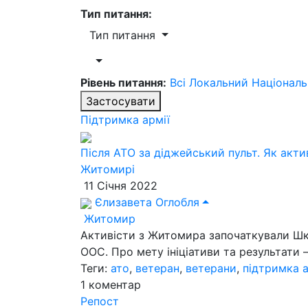
Тип питання:
Тип питання
Рівень питання:
Всі
Локальний
Націонал
Застосувати
Підтримка армії
Після АТО за діджейський пульт. Як акти
Житомирі
11 Січня 2022
Єлизавета Оглобля
Житомир
Активісти з Житомира започаткували Шко
ООС. Про мету ініціативи та результати –
Теги:
ато
,
ветеран
,
ветерани
,
підтримка а
1
коментар
Репост