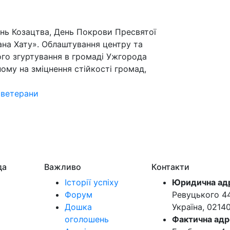
ень Козацтва, День Покрови Пресвятої
ана Хату». Облаштування центру та
го згуртування в громаді Ужгорода
ому на зміцнення стійкості громад,
,
ветерани
да
Важливо
Контакти
Історії успіху
Юридична ад
Форум
Ревуцького 44-
Дошка
Україна, 0214
оголошень
Фактична адр