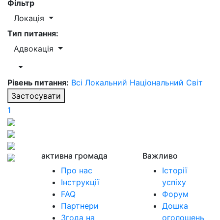
Фільтр
Локація
Тип питання:
Адвокація
Рівень питання:
Всі
Локальний
Національний
Світ
Застосувати
1
активна громада
Важливо
Про нас
Історії
Інструкції
успіху
FAQ
Форум
Партнери
Дошка
Згода на
оголошень