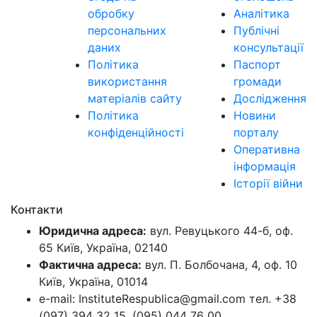
обробку
Аналітика
персональних
Публічні
даних
консультації
Політика
Паспорт
використання
громади
матеріалів сайту
Дослідження
Політика
Новини
конфіденційності
порталу
Оперативна
інформація
Історії війни
Контакти
Юридична адреса:
вул. Ревуцького 44-б, оф.
65 Київ, Україна, 02140
Фактична адреса:
вул. П. Болбочана, 4, оф. 10
Київ, Україна, 01014
e-mail: InstituteRespublica@gmail.com тел. +38
(097) 394 32 15, (095) 044 76 00