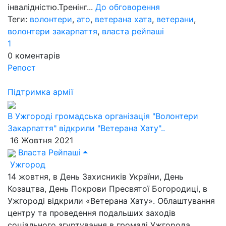
інвалідністю.Тренінг...
До обговорення
Теги:
волонтери
,
ато
,
ветерана хата
,
ветерани
,
волонтери закарпаття
,
власта рейпаші
1
0
коментарів
Репост
Підтримка армії
В Ужгороді громадська організація "Волонтери
Закарпаття" відкрили "Ветерана Хату"..
16 Жовтня 2021
Власта Рейпаші
Ужгород
14 жовтня, в День Захисників України, День
Козацтва, День Покрови Пресвятої Богородиці, в
Ужгороді відкрили «Ветерана Хату». Облаштування
центру та проведення подальших заходів
соціального згуртування в громаді Ужгорода