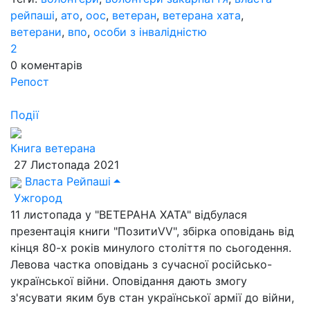
рейпаші
,
ато
,
оос
,
ветеран
,
ветерана хата
,
ветерани
,
впо
,
особи з інвалідністю
2
0
коментарів
Репост
Події
Книга ветерана
27 Листопада 2021
Власта Рейпаші
Ужгород
11 листопада у "ВЕТЕРАНА ХАТА" відбулася
презентація книги "ПозитиVV", збірка оповідань від
кінця 80-х років минулого століття по сьогодення.
Левова частка оповідань з сучасної російсько-
української війни. Оповідання дають змогу
з'ясувати яким був стан української армії до війни,