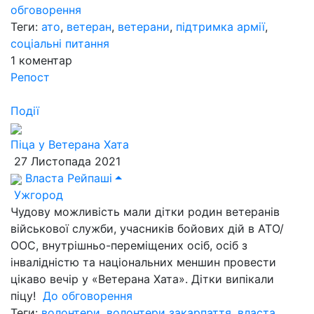
обговорення
Теги:
ато
,
ветеран
,
ветерани
,
підтримка армії
,
соціальні питання
1
коментар
Репост
Події
Піца у Ветерана Хата
27 Листопада 2021
Власта Рейпаші
Ужгород
Чудову можливість мали дітки родин ветеранів
військової служби, учасників бойових дій в АТО/
ООС, внутрішньо-переміщених осіб, осіб з
інвалідністю та національних меншин провести
цікаво вечір у «Ветерана Хата». Дітки випікали
піцу!
До обговорення
Теги:
волонтери
,
волонтери закарпаття
,
власта