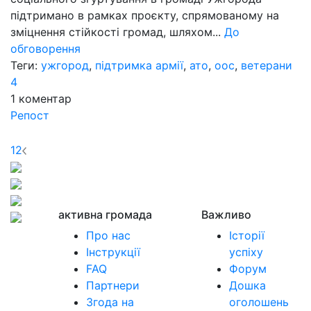
підтримано в рамках проєкту, спрямованому на
зміцнення стійкості громад, шляхом...
До
обговорення
Теги:
ужгород
,
підтримка армії
,
ато
,
оос
,
ветерани
4
1
коментар
Репост
1
2
активна громада
Важливо
Про нас
Історії
Інструкції
успіху
FAQ
Форум
Партнери
Дошка
Згода на
оголошень