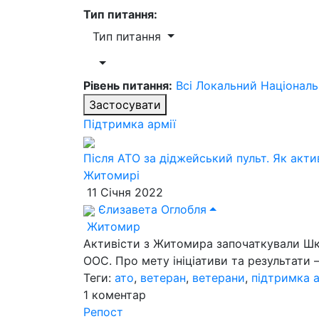
Тип питання:
Тип питання
Рівень питання:
Всі
Локальний
Націонал
Застосувати
Підтримка армії
Після АТО за діджейський пульт. Як акти
Житомирі
11 Січня 2022
Єлизавета Оглобля
Житомир
Активісти з Житомира започаткували Шко
ООС. Про мету ініціативи та результати –
Теги:
ато
,
ветеран
,
ветерани
,
підтримка а
1
коментар
Репост