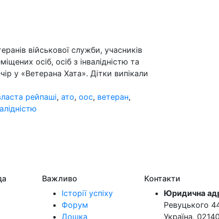
еранів військової служби, учасників
іщених осіб, осіб з інвалідністю та
ір у «Ветерана Хата». Дітки випікали
власта рейпаші
,
ато
,
оос
,
ветеран
,
валідністю
да
Важливо
Контакти
Історії успіху
Юридична ад
Форум
Ревуцького 44-
Дошка
Україна, 0214