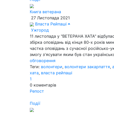
Книга ветерана
27 Листопада 2021
Власта Рейпаші
Ужгород
11 листопада у "ВЕТЕРАНА ХАТА" відбулас
збірка оповідань від кінця 80-х років ми
частка оповідань з сучасної російсько-у
змогу з'ясувати яким був стан української
обговорення
Теги:
волонтери
,
волонтери закарпаття
,
хата
,
власта рейпаші
1
0
коментарів
Репост
Події