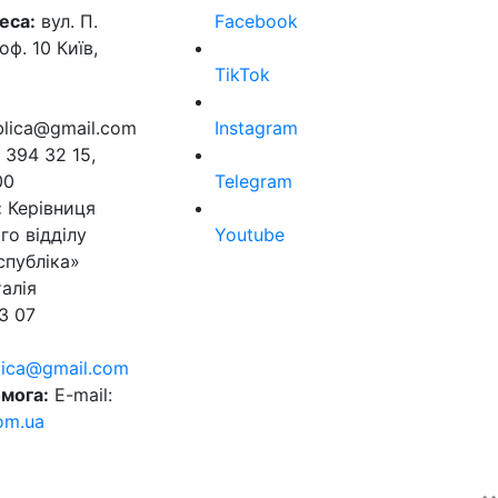
еса:
вул. П.
Facebook
оф. 10 Київ,
TikTok
ublica@gmail.com
Instagram
 394 32 15,
00
Telegram
:
Керівниця
го відділу
Youtube
спубліка»
алія
3 07
blica@gmail.com
мога:
E-mail:
om.ua