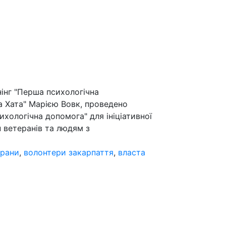
нінг "Перша психологічна
 Хата" Марією Вовк, проведено
хологічна допомога" для ініціативної
ин ветеранів та людям з
ерани
,
волонтери закарпаття
,
власта