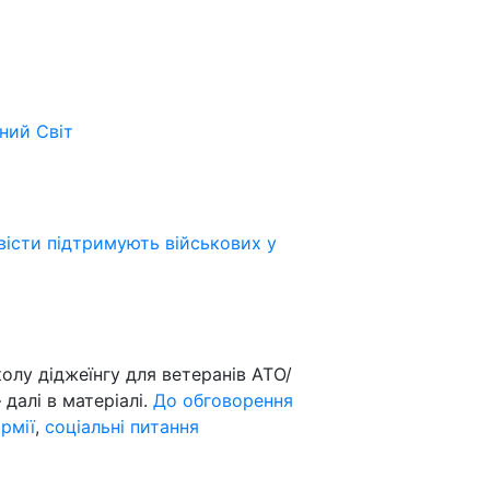
ьний
Світ
вісти підтримують військових у
лу діджеїнгу для ветеранів АТО/
 далі в матеріалі.
До обговорення
рмії
,
соціальні питання