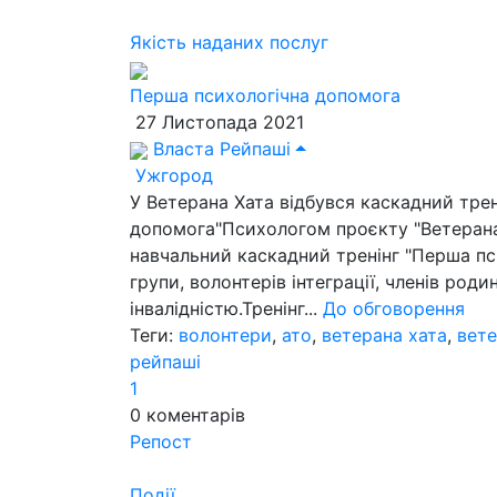
Якість наданих послуг
Перша психологічна допомога
27 Листопада 2021
Власта Рейпаші
Ужгород
У Ветерана Хата відбувся каскадний тре
допомога"Психологом проєкту "Ветерана
навчальний каскадний тренінг "Перша пси
групи, волонтерів інтеграції, членів род
інвалідністю.Тренінг...
До обговорення
Теги:
волонтери
,
ато
,
ветерана хата
,
вет
рейпаші
1
0
коментарів
Репост
Події