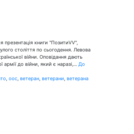
я презентація книги "ПозитиVV",
нулого століття по сьогодення. Левова
країнської війни. Оповідання дають
 армії до війни, який є наразі,...
До
ато
,
оос
,
ветеран
,
ветерани
,
ветерана