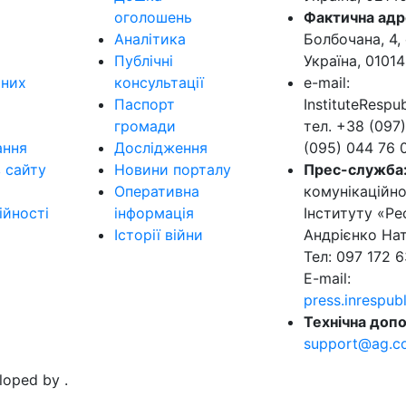
оголошень
Фактична адр
Аналітика
Болбочана, 4, 
Публічні
Україна, 01014
ьних
консультації
e-mail:
Паспорт
InstituteResp
громади
тел. +38 (097)
ання
Дослідження
(095) 044 76 
в сайту
Новини порталу
Прес-служба
Оперативна
комунікаційно
ійності
інформація
Інституту «Ре
Історії війни
Андрієнко Нат
Тел: 097 172 6
E-mail:
press.inrespu
Технічна допо
support@ag.c
eloped by
.