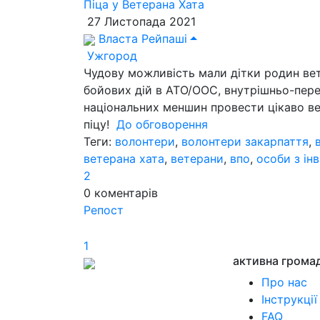
Піца у Ветерана Хата
27 Листопада 2021
Власта Рейпаші
Ужгород
Чудову можливість мали дітки родин вет
бойових дій в АТО/ООС, внутрішньо-перем
національних меншин провести цікаво веч
піцу!
До обговорення
Теги:
волонтери
,
волонтери закарпаття
,
ветерана хата
,
ветерани
,
впо
,
особи з ін
2
0
коментарів
Репост
1
активна грома
Про нас
Інструкції
FAQ