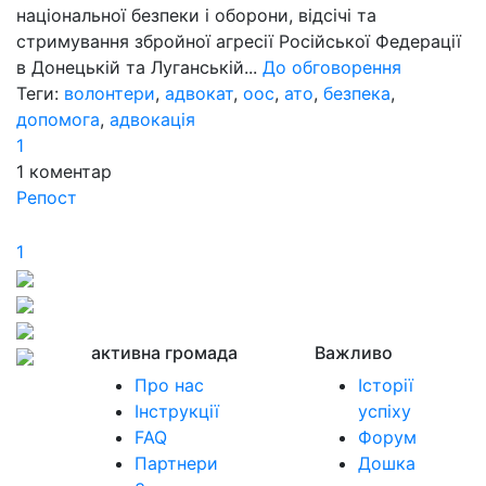
національної безпеки і оборони, відсічі та
стримування збройної агресії Російської Федерації
в Донецькій та Луганській...
До обговорення
Теги:
волонтери
,
адвокат
,
оос
,
ато
,
безпека
,
допомога
,
адвокація
1
1
коментар
Репост
1
активна громада
Важливо
Про нас
Історії
Інструкції
успіху
FAQ
Форум
Партнери
Дошка