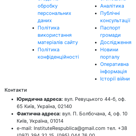
обробку
Аналітика
персональних
Публічні
даних
консультації
Політика
Паспорт
використання
громади
матеріалів сайту
Дослідження
Політика
Новини
конфіденційності
порталу
Оперативна
інформація
Історії війни
Контакти
Юридична адреса:
вул. Ревуцького 44-б, оф.
65 Київ, Україна, 02140
Фактична адреса:
вул. П. Болбочана, 4, оф. 10
Київ, Україна, 01014
e-mail: InstituteRespublica@gmail.com тел. +38
(097) 394 32 15, (095) 044 76 00