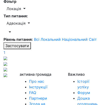
Фільтр
Локація
Тип питання:
Адвокація
Рівень питання:
Всі
Локальний
Національний
Світ
Застосувати
1
активна громада
Важливо
Про нас
Історії
Інструкції
успіху
FAQ
Форум
Партнери
Дошка
Згода на
оголошень