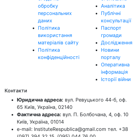
обробку
Аналітика
персональних
Публічні
даних
консультації
Політика
Паспорт
використання
громади
матеріалів сайту
Дослідження
Політика
Новини
конфіденційності
порталу
Оперативна
інформація
Історії війни
Контакти
Юридична адреса:
вул. Ревуцького 44-б, оф.
65 Київ, Україна, 02140
Фактична адреса:
вул. П. Болбочана, 4, оф. 10
Київ, Україна, 01014
e-mail: InstituteRespublica@gmail.com тел. +38
(097) 394 32 15, (095) 044 76 00