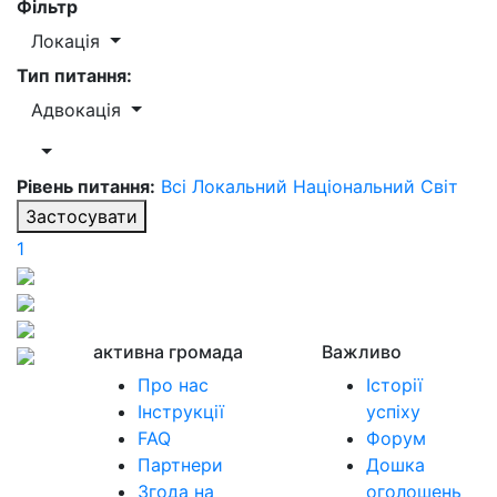
Фільтр
Локація
Тип питання:
Адвокація
Рівень питання:
Всі
Локальний
Національний
Світ
Застосувати
1
активна громада
Важливо
Про нас
Історії
Інструкції
успіху
FAQ
Форум
Партнери
Дошка
Згода на
оголошень