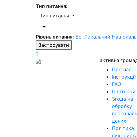
Тип питання:
Тип питання
Рівень питання:
Всі
Локальний
Націонал
Застосувати
1
активна грома
Про нас
Інструкції
FAQ
Партнери
Згода на
обробку
персонал
даних
Політика
використ