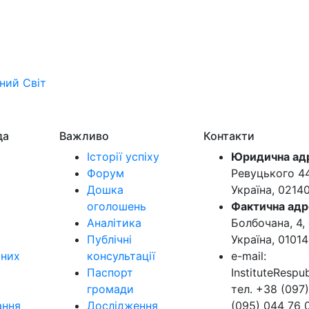
ьний
Світ
да
Важливо
Контакти
Історії успіху
Юридична ад
Форум
Ревуцького 44-
Дошка
Україна, 0214
оголошень
Фактична адр
Аналітика
Болбочана, 4, 
Публічні
Україна, 01014
ьних
консультації
e-mail:
Паспорт
InstituteResp
громади
тел. +38 (097)
ання
Дослідження
(095) 044 76 