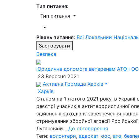
Тип питання:
Тип питання
Рівень питання:
Всі
Локальний
Націонал
Застосувати
Безпека
Юридична допомога ветеренам АТО і О
23 Вересня 2021
Активна Громада Харків
Харків
Станом на 1 лютого 2021 року, в Україні
реєстрі учасників антитерористичної опер
здійсненні заходів із забезпечення націон
стримування збройної агресії Російської
Луганській...
До обговорення
Теги:
волонтери
,
адвокат
,
оос
,
ато
,
безпе