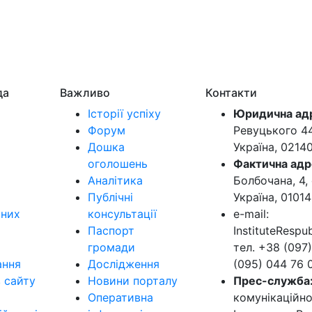
да
Важливо
Контакти
Історії успіху
Юридична ад
Форум
Ревуцького 44-
Дошка
Україна, 0214
оголошень
Фактична адр
Аналітика
Болбочана, 4, 
Публічні
Україна, 01014
ьних
консультації
e-mail:
Паспорт
InstituteResp
громади
тел. +38 (097)
ання
Дослідження
(095) 044 76 
в сайту
Новини порталу
Прес-служба
Оперативна
комунікаційно