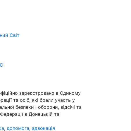
ьний
Світ
ОС
 офіційно зареєстровано в Єдиному
ації та осіб, які брали участь у
альної безпеки і оборони, відсічі та
 Федерації в Донецькій та
ка
,
допомога
,
адвокація