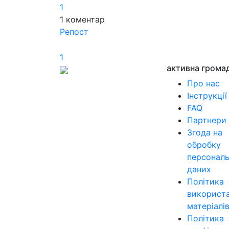
1
1
коментар
Репост
1
активна грома
Про нас
Інструкції
FAQ
Партнери
Згода на
обробку
персонал
даних
Політика
використ
матеріалі
Політика