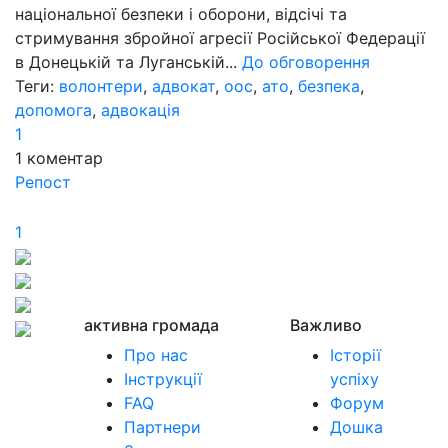
національної безпеки і оборони, відсічі та
стримування збройної агресії Російської Федерації
в Донецькій та Луганській...
До обговорення
Теги:
волонтери
,
адвокат
,
оос
,
ато
,
безпека
,
допомога
,
адвокація
1
1
коментар
Репост
1
активна громада
Важливо
Про нас
Історії
Інструкції
успіху
FAQ
Форум
Партнери
Дошка